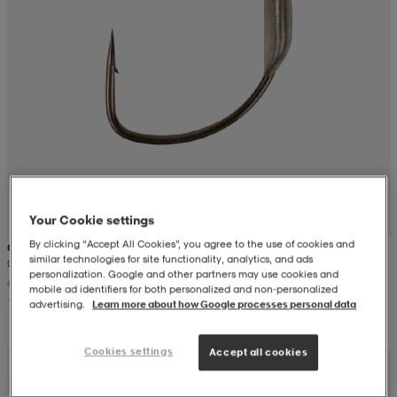
r & pannband
tskor
läder
tskor
r
ngsskor
kar & vantar
skor
ukar
skor
kar & vantar
kor
ukar
sskor
ställ
sskor
ukar
lbehör
Your Cookie settings
ställ
stövlar
por
stövlar
ställ
er
By clicking “Accept All Cookies”, you agree to the use of cookies and
OWNER
similar technologies for site functionality, analytics, and ads
Owner Beast Hook Weighted, Twist Lock, 6/0, 7,5g - 3pcs
personalization. Google and other partners may use cookies and
mobile ad identifiers for both personalized and non‑personalized
119:-
por
ler
kläder
ler
läder
advertising.
Learn more about how Google processes personal data
Cookies settings
Accept all cookies
kläder
ngskor
asögon
ngskor
por