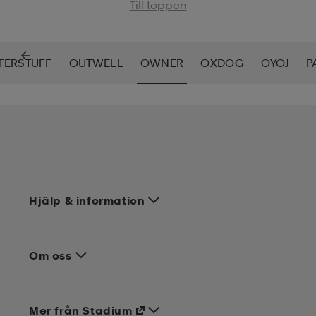
Till toppen
TERSTUFF
OUTWELL
OWNER
OXDOG
OYOJ
P
Hjälp & information
Om oss
Mer från Stadium