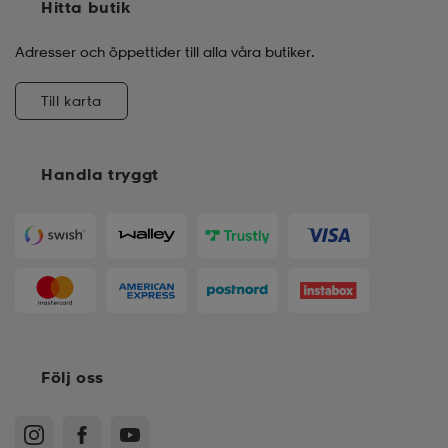
Hitta butik
läder
lbehör
r
lbehör
kläder
Adresser och öppettider till alla våra butiker.
Till karta
asögon
äder
r
Handla tryggt
r
s
äder
ård
äder
s
s
Följ oss
ård
ård