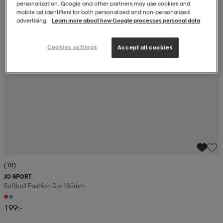
personalization. Google and other partners may use cookies and
mobile ad identifiers for both personalized and non‑personalized
r & pannband
tskor
läder
tskor
r
ngsskor
advertising.
Learn more about how Google processes personal data
Cookies settings
Accept all cookies
kar & vantar
skor
ukar
skor
kar & vantar
kor
ukar
sskor
ställ
sskor
ukar
lbehör
ställ
stövlar
por
stövlar
ställ
er
(10)
por
ler
kläder
ler
läder
JO SPORT
Softball Fashion Dia 160mm
199:-
kläder
ngskor
asögon
ngskor
por