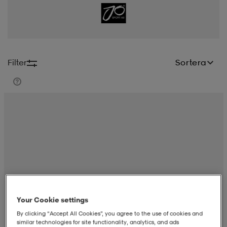
-BH
ngsskor
öjor & skjortor
ngsskor
ingsskor
ar
ingsskor
n
ingsskor
ts & toppar
or
Filter
Sortera
n
kor
kor
öjor & skjortor
usskor
öjor & skjortor
skor
r
skor
n
tskor
 & klänningar
or
r & pannband
or
 & klänningar
-/Tennisskor
Your Cookie settings
r
andy-/Handbollsskor
kar & vantar
andy-/Handbollsskor
ller
ler
By clicking “Accept All Cookies”, you agree to the use of cookies and
similar technologies for site functionality, analytics, and ads