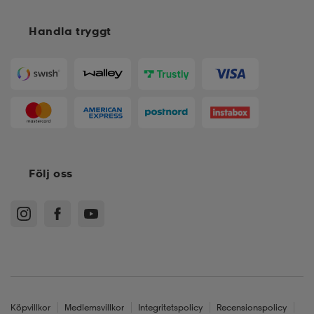
Handla tryggt
läder
lbehör
r
lbehör
kläder
asögon
äder
r
r
s
Följ oss
äder
ård
äder
s
s
ård
ård
Köpvillkor
Medlemsvillkor
Integritetspolicy
Recensionspolicy