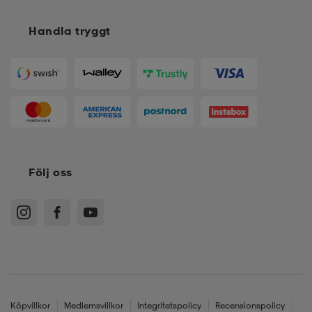
Handla tryggt
läder
lbehör
r
lbehör
kläder
asögon
äder
r
r
s
Följ oss
äder
ård
äder
s
s
ård
ård
Köpvillkor
Medlemsvillkor
Integritetspolicy
Recensionspolicy