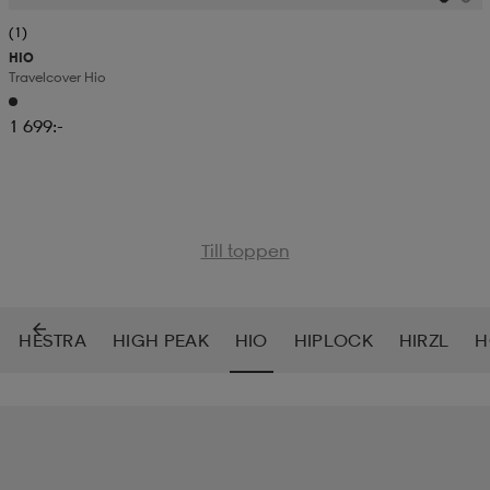
(1)
HIO
Travelcover Hio
1 699:-
Till toppen
HESTRA
HIGH PEAK
HIO
HIPLOCK
HIRZL
H