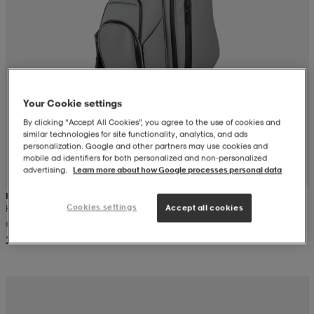
r & pannband
tskor
läder
tskor
r
ngsskor
kar & vantar
skor
ukar
skor
kar & vantar
kor
Your Cookie settings
By clicking “Accept All Cookies”, you agree to the use of cookies and
ukar
sskor
ställ
sskor
ukar
lbehör
similar technologies for site functionality, analytics, and ads
personalization. Google and other partners may use cookies and
mobile ad identifiers for both personalized and non‑personalized
advertising.
Learn more about how Google processes personal data
ställ
stövlar
por
stövlar
ställ
er
HIO
Cookies settings
Accept all cookies
Hio Performance Pu Leather Cartbag 9"
2 899:-
por
ler
kläder
ler
läder
kläder
ngskor
asögon
ngskor
por