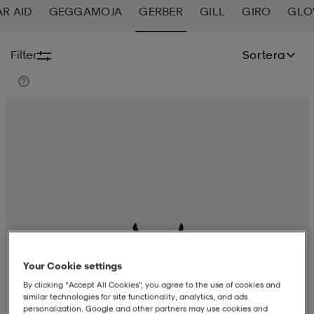
R AID
GEGGAMOJA
GERBER
GILL
GIRO
GLO
-BH
ngsskor
öjor & skjortor
ngsskor
ingsskor
Filter
Sortera
ar
ingsskor
n
ingsskor
ts & toppar
or
n
kor
kor
öjor & skjortor
usskor
öjor & skjortor
skor
r
skor
n
tskor
 & klänningar
or
r & pannband
or
 & klänningar
-/Tennisskor
Your Cookie settings
By clicking “Accept All Cookies”, you agree to the use of cookies and
r
andy-/Handbollsskor
kar & vantar
andy-/Handbollsskor
ller
ler
similar technologies for site functionality, analytics, and ads
personalization. Google and other partners may use cookies and