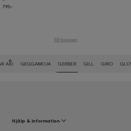
795:-
Till toppen
R AID
GEGGAMOJA
GERBER
GILL
GIRO
GLO
Hjälp & information