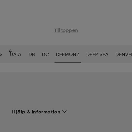
Till toppen
S
DATA
DB
DC
DEEMONZ
DEEP SEA
DENVE
Hjälp & information