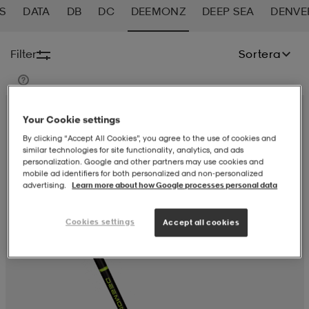
S
DATA
DB
DC
DEEMONZ
DEEP SEA
DENVE
-BH
ngsskor
öjor & skjortor
ngsskor
ingsskor
Filter
Sortera
ar
ingsskor
n
ingsskor
ts & toppar
or
Your Cookie settings
n
kor
kor
öjor & skjortor
usskor
By clicking “Accept All Cookies”, you agree to the use of cookies and
similar technologies for site functionality, analytics, and ads
personalization. Google and other partners may use cookies and
mobile ad identifiers for both personalized and non‑personalized
öjor & skjortor
skor
r
skor
n
tskor
advertising.
Learn more about how Google processes personal data
Cookies settings
Accept all cookies
 & klänningar
or
r & pannband
or
 & klänningar
-/Tennisskor
r
andy-/Handbollsskor
kar & vantar
andy-/Handbollsskor
ller
ler