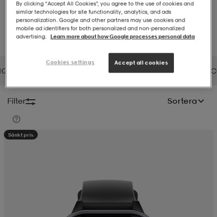
By clicking “Accept All Cookies”, you agree to the use of cookies and
similar technologies for site functionality, analytics, and ads
-BH
ngsskor
öjor & skjortor
ngsskor
ingsskor
personalization. Google and other partners may use cookies and
mobile ad identifiers for both personalized and non‑personalized
advertising.
Learn more about how Google processes personal data
ar
ingsskor
n
ingsskor
ts & toppar
or
Cookies settings
Accept all cookies
IQUE
CLN ATHLETICS
CMEE
CMP
COASTAL
C
n
kor
kor
öjor & skjortor
usskor
Filter
Sortera
öjor & skjortor
skor
r
skor
n
tskor
Sänkt pris
 & klänningar
or
r & pannband
or
 & klänningar
-/Tennisskor
r
andy-/Handbollsskor
kar & vantar
andy-/Handbollsskor
ller
ler