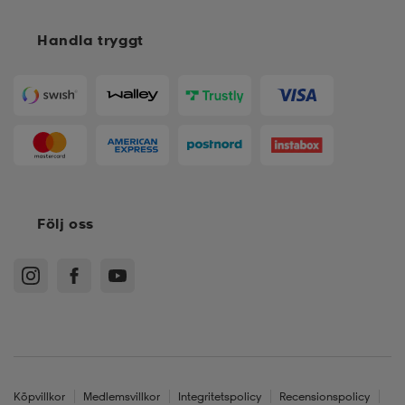
Handla tryggt
läder
lbehör
r
lbehör
kläder
asögon
äder
r
r
s
Följ oss
äder
ård
äder
s
s
ård
ård
Köpvillkor
Medlemsvillkor
Integritetspolicy
Recensionspolicy