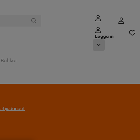
Logga in
Butiker
l erbjudandet