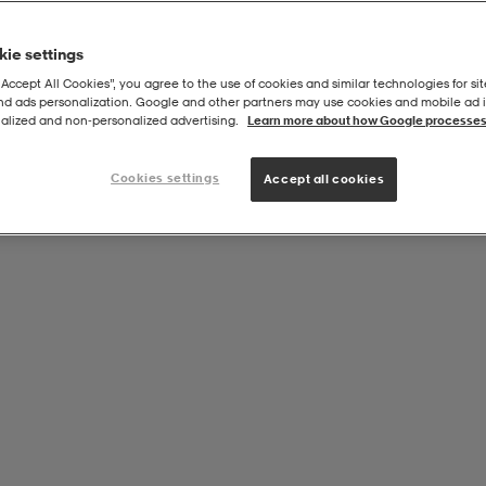
ie settings
“Accept All Cookies”, you agree to the use of cookies and similar technologies for sit
and ads personalization. Google and other partners may use cookies and mobile ad id
Jr
alized and non‑personalized advertising.
Learn more about how Google processes
Cookies settings
Accept all cookies