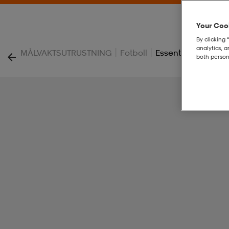
Your Cook
By clicking 
analytics, 
|
|
MÅLVAKTSUTRUSTNING
Fotboll
Essential Gk Pants 
both person