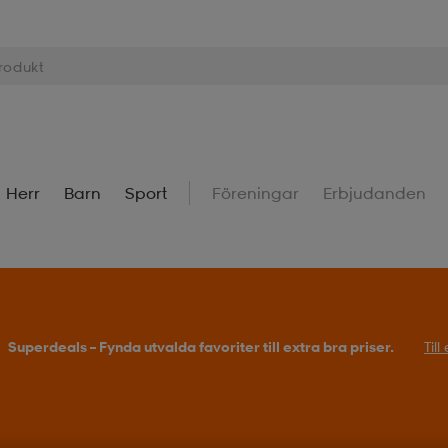
Herr
Barn
Sport
Föreningar
Erbjudanden
Superdeals – Fynda utvalda favoriter till extra bra priser.
Til