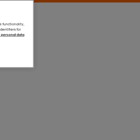
e functionality,
entifiers for
 personal data
Black
Black