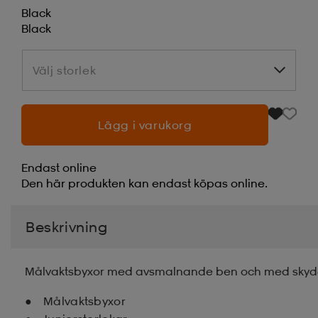
Black
Black
Välj storlek
Välj storlek
Lägg i varukorg
Endast online
Den här produkten kan endast köpas online.
Beskrivning
Målvaktsbyxor med avsmalnande ben och med skydd
Målvaktsbyxor