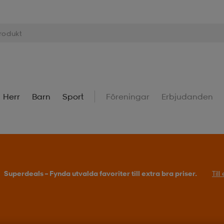
Herr
Barn
Sport
Föreningar
Erbjudanden
Superdeals – Fynda utvalda favoriter till extra bra priser.
Til