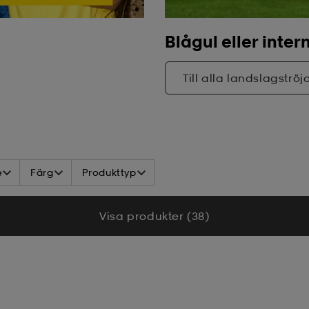
Blågul eller inter
Till alla landslagströj
e
Färg
Produkttyp
Visa produkter (38)