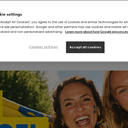
ie settings
“Accept All Cookies”, you agree to the use of cookies and similar technologies for sit
and ads personalization. Google and other partners may use cookies and mobile ad id
alized and non‑personalized advertising.
Learn more about how Google processes
Cookies settings
Accept all cookies