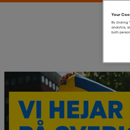
Your Cook
By clicking 
analytics, 
both person