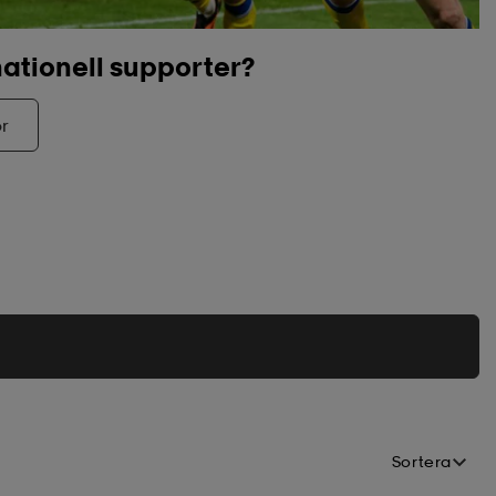
nationell supporter?
or
Sortera