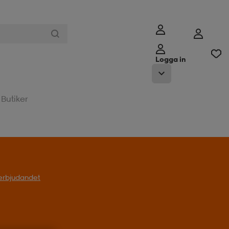
Logga in
Butiker
l erbjudandet