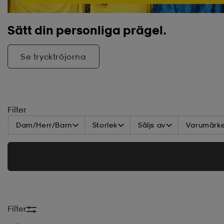
Sätt din personliga prägel.
Se trycktröjorna
Filter
Dam/Herr/Barn
Storlek
Säljs av
Varumärk
Filter