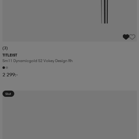
(3)
TITLEIST
Sm11 Dynamicgold S2 Vokey Design Rh
2 299:-
Slut