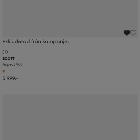
Exkluderad från kampanjer
(1)
SCOTT
Aspect 960
5 999:-