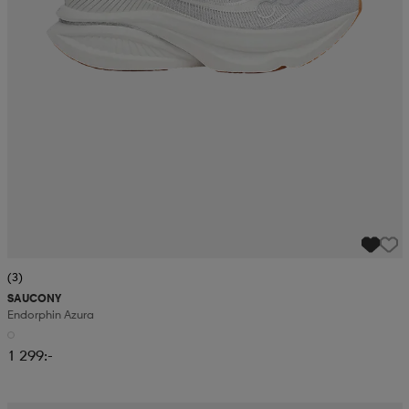
(3)
SAUCONY
Endorphin Azura
1 299:-