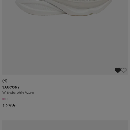
(4)
SAUCONY
W Endorphin Azura
1 299:-