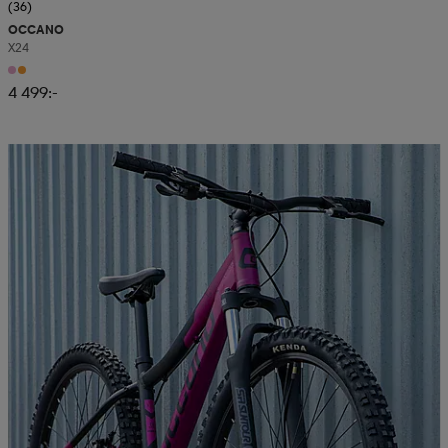
(36)
OCCANO
X24
4 499:-