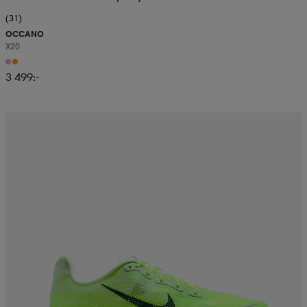
(31)
OCCANO
X20
3 499:-