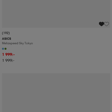
(192)
ASICS
Metaspeed Sky Tokyo
1 999:-
1 999:-