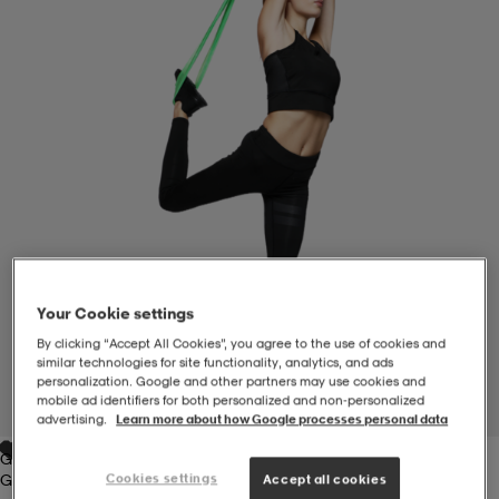
-BH
ngsskor
öjor & skjortor
ngsskor
ingsskor
ar
ingsskor
n
ingsskor
ts & toppar
or
n
kor
kor
öjor & skjortor
usskor
öjor & skjortor
skor
r
skor
n
tskor
Your Cookie settings
By clicking “Accept All Cookies”, you agree to the use of cookies and
similar technologies for site functionality, analytics, and ads
 & klänningar
or
r & pannband
or
 & klänningar
-/Tennisskor
personalization. Google and other partners may use cookies and
mobile ad identifiers for both personalized and non‑personalized
1
/
2
advertising.
Learn more about how Google processes personal data
Green
r
andy-/Handbollsskor
kar & vantar
andy-/Handbollsskor
ller
ler
Green
Cookies settings
Accept all cookies