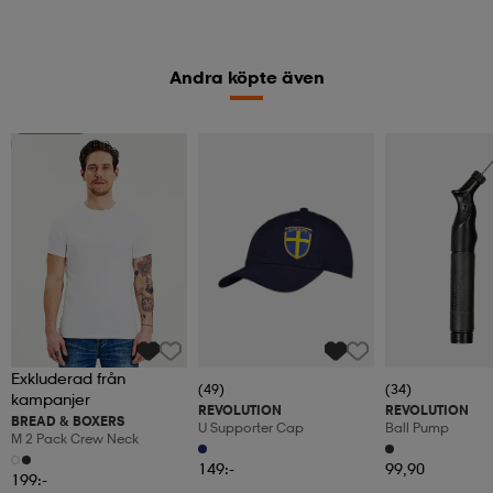
Andra köpte även
Superdeal
Exkluderad från
(49)
(34)
kampanjer
REVOLUTION
REVOLUTION
BREAD & BOXERS
U Supporter Cap
Ball Pump
M 2 Pack Crew Neck
149:-
99,90
199:-