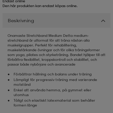
Endast online
Den här produkten kan endast köpas online.
läder
lbehör
r
lbehör
kläder
Beskrivning
asögon
äder
r
Onamaste Stretchband Medium Detta medium-
stretchband är utformat för att träna nästan alla
muskelgrupper. Perfekt för rehabilitering,
r
s
muskelstärkande övningar och för olika träningsformer
som yoga, pilates och styrketräning. Bandet hjälper till att
förbättra flexibilitet, kroppskontroll och stabilitet, och
passar både nybörjare och avancerade
äder
ård
äder
Förbättrar hållning och balans under träning
Lämpligt för progressiv träning med varierande
motstånd
s
s
Enkel att använda hemma, på gymmet eller
utomhus
Tåligt och elastiskt latexmaterial som behåller
formen länge
ård
ård