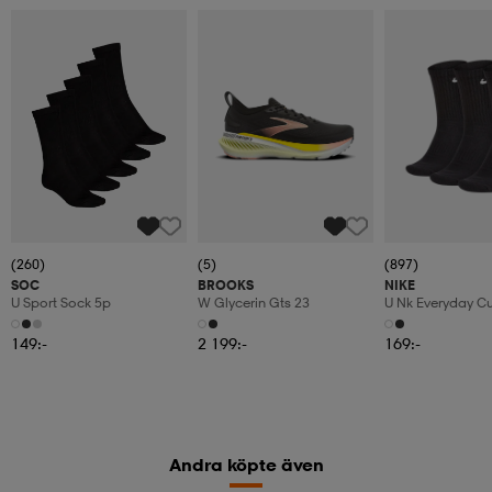
(260)
(5)
(897)
SOC
BROOKS
NIKE
U Sport Sock 5p
W Glycerin Gts 23
U Nk Everyday C
3pr
149:-
2 199:-
169:-
Andra köpte även