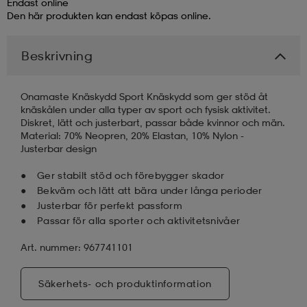
Endast online
Den här produkten kan endast köpas online.
läder
lbehör
r
lbehör
kläder
Beskrivning
asögon
äder
r
Onamaste Knäskydd Sport Knäskydd som ger stöd åt
knäskålen under alla typer av sport och fysisk aktivitet.
Diskret, lätt och justerbart, passar både kvinnor och män.
r
s
Material: 70% Neopren, 20% Elastan, 10% Nylon -
Justerbar design
Ger stabilt stöd och förebygger skador
äder
ård
äder
Bekväm och lätt att bära under långa perioder
Justerbar för perfekt passform
Passar för alla sporter och aktivitetsnivåer
s
s
Art. nummer: 967741101
Säkerhets- och produktinformation
ård
ård