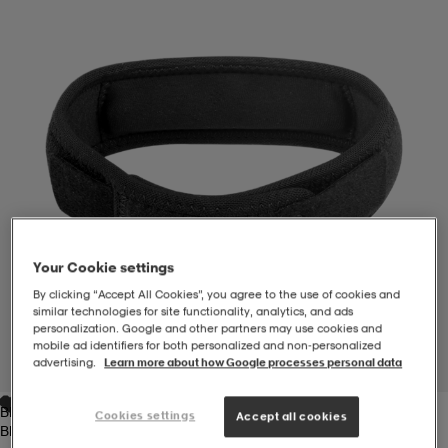
-BH
ngsskor
öjor & skjortor
ngsskor
ingsskor
ar
ingsskor
n
ingsskor
ts & toppar
or
n
kor
kor
öjor & skjortor
usskor
öjor & skjortor
skor
r
skor
n
tskor
Your Cookie settings
By clicking “Accept All Cookies”, you agree to the use of cookies and
similar technologies for site functionality, analytics, and ads
personalization. Google and other partners may use cookies and
 & klänningar
or
r & pannband
or
 & klänningar
-/Tennisskor
mobile ad identifiers for both personalized and non‑personalized
advertising.
Learn more about how Google processes personal data
1
/
2
Black
r
andy-/Handbollsskor
kar & vantar
andy-/Handbollsskor
ller
ler
Cookies settings
Accept all cookies
Black