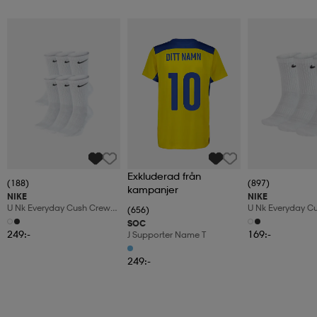
Exkluderad från
(188)
(897)
kampanjer
NIKE
NIKE
U Nk Everyday Cush Crew
U Nk Everyday C
(656)
6pr-Bd
3pr
SOC
249:-
169:-
J Supporter Name T
249:-