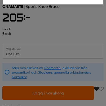
ONAMASTE
Sports Knee Brace
r & pannband
tskor
läder
tskor
r
ngsskor
205:-
kar & vantar
skor
ukar
skor
kar & vantar
kor
Black
Black
ukar
sskor
ställ
sskor
ukar
lbehör
Välj storlek
One Size
ställ
stövlar
por
stövlar
ställ
er
Säljs och skickas av
Onamaste
, exkluderad från
presentkort och Stadiums generella erbjudanden.
Köpvillkor
por
ler
kläder
ler
läder
Lägg i varukorg
kläder
ngskor
asögon
ngskor
por