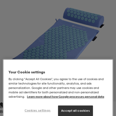
-BH
ngsskor
öjor & skjortor
ngsskor
ingsskor
ar
ingsskor
n
ingsskor
ts & toppar
or
n
kor
kor
öjor & skjortor
usskor
öjor & skjortor
skor
r
skor
n
tskor
Your Cookie settings
By clicking “Accept All Cookies”, you agree to the use of cookies and
similar technologies for site functionality, analytics, and ads
 & klänningar
or
r & pannband
or
 & klänningar
-/Tennisskor
personalization. Google and other partners may use cookies and
mobile ad identifiers for both personalized and non‑personalized
1
/
7
advertising.
Learn more about how Google processes personal data
Blue
r
andy-/Handbollsskor
kar & vantar
andy-/Handbollsskor
ller
ler
Cookies settings
Accept all cookies
Blue