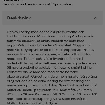
Den här produkten kan endast köpas online.
läder
lbehör
r
lbehör
kläder
Beskrivning
asögon
äder
r
Upplev lindring med denna akupressurmatta och
kuddset, designad för att lindra muskelspänningar och
förbättra blodcirkulationen. Idealisk för dem med
ryggsmärtor, huvudvärk eller sömnlöshet. Slappna av
r
s
med 9618 tryckpunkter för optimalt kroppstryck. Njut av
mångsidig användning: ligg ner, stå eller sitt för riktad
massage. Ta bort och tvätta överdrag för enkelt
underhåll. Transport enkelt med den medföljande väskan.
äder
ård
äder
Stimulera endorfinproduktion för naturlig smärtlindring.
Förbättra din välmående med detta bärbara
akupressurset. Oavsett om du är hemma eller på språng
s
s
erbjuder den en bekväm lösning för avstressning och
muskelavslappning. Ta din i dag. Specifikationer Färg: Blå
Material: Bomull, polyuretan, ABS Mattmått: 740 mm x
420 mm x 20 mm Kuddens mått: 370 mm x 150 mm x 100
ård
ård
mm Totalt akupressurpoäng: 9618 Setet innehåller:
Matta, Kudde, Fodral Vikt: 0,7 kg