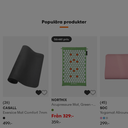
Populära produkter
Sänkt pris
NORTHIX
(26)
(45)
Acupressure Mat, Green –
CASALL
SOC
Pain Relief, Relaxation
Exersice Mat Comfort 7mm
Yogamat Allrou
Från 329:-
359:-
499:-
299:-