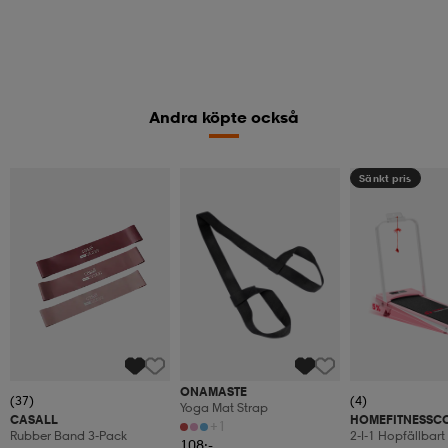
Andra köpte också
Sänkt pris
ONAMASTE
(37)
(4)
Yoga Mat Strap
CASALL
HOMEFITNESSC
+1
Rubber Band 3-Pack
2-I-1 Hopfällbar
108:-