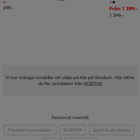
1–10 Km/h Med 
5 % Manuell Lutn
299:-
Från 1 399:-
1 599:-
Vi har många modeller att välja på här på Stadium. Här hittar
du fler produkter från
NORTHIX
Relaterat innehåll
Prissänkta produkter.
NORTHIX
Sport & utrustning