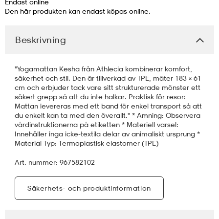
Endast online
Den här produkten kan endast köpas online.
läder
lbehör
r
lbehör
kläder
Beskrivning
asögon
äder
r
"Yogamattan Kesha från Athlecia kombinerar komfort,
säkerhet och stil. Den är tillverkad av TPE, mäter 183 × 61
cm och erbjuder tack vare sitt strukturerade mönster ett
r
s
säkert grepp så att du inte halkar. Praktisk för resor:
Mattan levereras med ett band för enkel transport så att
du enkelt kan ta med den överallt." * Amning: Observera
vårdinstruktionerna på etiketten * Materiell varsel:
äder
ård
äder
Innehåller inga icke-textila delar av animaliskt ursprung *
Material Typ: Termoplastisk elastomer (TPE)
Art. nummer: 967582102
s
s
Säkerhets- och produktinformation
ård
ård