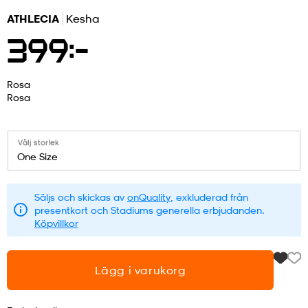
ATHLECIA
Kesha
r & pannband
tskor
läder
tskor
r
ngsskor
399:-
kar & vantar
skor
ukar
skor
kar & vantar
kor
Rosa
Rosa
ukar
sskor
ställ
sskor
ukar
lbehör
Välj storlek
One Size
ställ
stövlar
por
stövlar
ställ
er
Säljs och skickas av
onQuality
, exkluderad från
presentkort och Stadiums generella erbjudanden.
Köpvillkor
por
ler
kläder
ler
läder
Lägg i varukorg
kläder
ngskor
asögon
ngskor
por