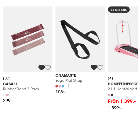
Sänkt pris
ONAMASTE
(37)
(4)
Yoga Mat Strap
CASALL
HOMEFITNESSC
+1
Rubber Band 3-Pack
2-I-1 Hopfällbar
108:-
1–10 Km/h Med 
5 % Manuell Lutn
299:-
Från 1 399:-
1 599:-