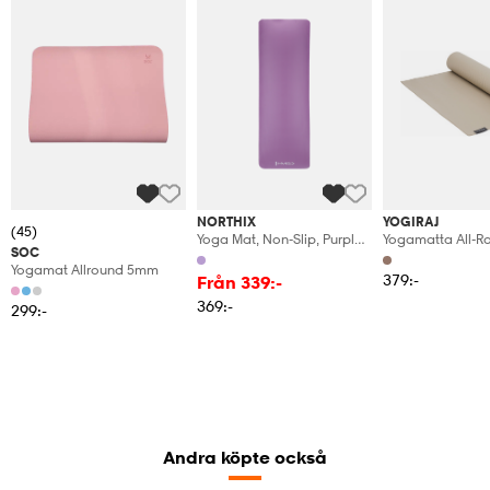
NORTHIX
YOGIRAJ
(45)
Yoga Mat, Non-Slip, Purple,
Yogamatta All-R
SOC
10 Mm Thickness
Mat 4 Mm
Yogamat Allround 5mm
379:-
Från 339:-
369:-
299:-
Andra köpte också