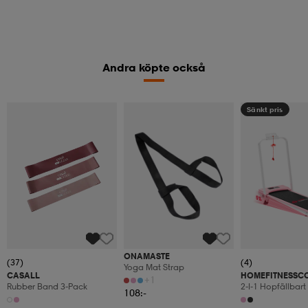
Andra köpte också
Sänkt pris
ONAMASTE
(37)
(4)
Yoga Mat Strap
CASALL
HOMEFITNESSC
+1
Rubber Band 3-Pack
2-I-1 Hopfällbar
108:-
1–10 Km/h Med 