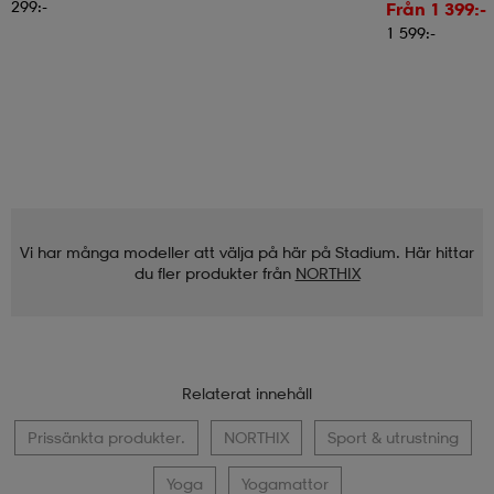
5 % Manuell Lutn
299:-
Från 1 399:-
1 599:-
Vi har många modeller att välja på här på Stadium. Här hittar
du fler produkter från
NORTHIX
Relaterat innehåll
Prissänkta produkter.
NORTHIX
Sport & utrustning
Yoga
Yogamattor