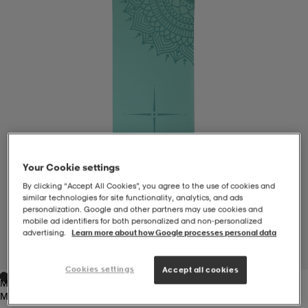
-BH
ngsskor
öjor & skjortor
ngsskor
ingsskor
ar
ingsskor
n
ingsskor
ts & toppar
or
n
kor
kor
öjor & skjortor
usskor
Your Cookie settings
öjor & skjortor
skor
r
skor
n
tskor
By clicking “Accept All Cookies”, you agree to the use of cookies and
similar technologies for site functionality, analytics, and ads
personalization. Google and other partners may use cookies and
mobile ad identifiers for both personalized and non‑personalized
 & klänningar
or
r & pannband
or
 & klänningar
-/Tennisskor
advertising.
Learn more about how Google processes personal data
1
/
2
Cookies settings
Accept all cookies
Mint
r
andy-/Handbollsskor
kar & vantar
andy-/Handbollsskor
ller
ler
Mint