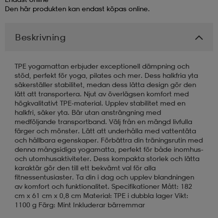
Den här produkten kan endast köpas online.
läder
lbehör
r
lbehör
kläder
Beskrivning
asögon
äder
r
TPE yogamattan erbjuder exceptionell dämpning och
stöd, perfekt för yoga, pilates och mer. Dess halkfria yta
säkerställer stabilitet, medan dess lätta design gör den
lätt att transportera. Njut av överlägsen komfort med
r
s
högkvalitativt TPE-material. Upplev stabilitet med en
halkfri, säker yta. Bär utan ansträngning med
medföljande transportband. Välj från en mängd livfulla
färger och mönster. Lätt att underhålla med vattentäta
äder
ård
äder
och hållbara egenskaper. Förbättra din träningsrutin med
denna mångsidiga yogamatta, perfekt för både inomhus-
och utomhusaktiviteter. Dess kompakta storlek och lätta
s
s
karaktär gör den till ett bekvämt val för alla
fitnessentusiaster. Ta din i dag och upplev blandningen
av komfort och funktionalitet. Specifikationer Mått: 182
cm x 61 cm x 0,8 cm Material: TPE i dubbla lager Vikt:
ård
ård
1100 g Färg: Mint Inkluderar bärremmar