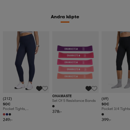
Andra köpte
ONAMASTE
(212)
(69)
Set Of 5 Resistance Bands
SOC
SOC
Pocket Tights,
Pocket 3/4 Tights
378:-
Träningstights, Dam
Träningstights, 
249:-
399:-