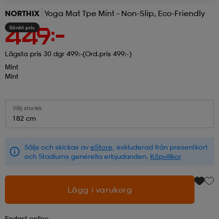
NORTHIX
Yoga Mat Tpe Mint – Non-Slip, Eco-Friendly
r & pannband
tskor
läder
tskor
r
ngsskor
Sänkt pris
449:-
Lägsta pris 30 dgr 499:-
(Ord.pris 499:-)
kar & vantar
skor
ukar
skor
kar & vantar
kor
Mint
Mint
ukar
sskor
ställ
sskor
ukar
lbehör
Välj storlek
182 cm
ställ
stövlar
por
stövlar
ställ
er
Säljs och skickas av
eStore
, exkluderad från presentkort
och Stadiums generella erbjudanden.
Köpvillkor
por
ler
kläder
ler
läder
Lägg i varukorg
kläder
ngskor
asögon
ngskor
por
Endast online