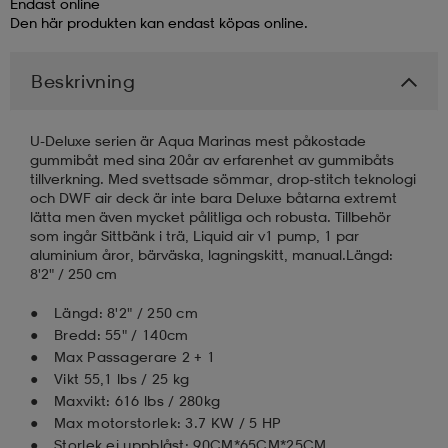
Endast online
Den här produkten kan endast köpas online.
läder
lbehör
r
lbehör
kläder
Beskrivning
asögon
äder
r
U-Deluxe serien är Aqua Marinas mest påkostade
gummibåt med sina 20år av erfarenhet av gummibåts
tillverkning. Med svettsade sömmar, drop-stitch teknologi
r
s
och DWF air deck är inte bara Deluxe båtarna extremt
lätta men även mycket pålitliga och robusta. Tillbehör
som ingår Sittbänk i trä, Liquid air v1 pump, 1 par
aluminium åror, bärväska, lagningskitt, manual.Längd:
äder
ård
äder
8'2" / 250 cm
Längd: 8'2" / 250 cm
Bredd: 55" / 140cm
s
s
Max Passagerare 2 + 1
Vikt 55,1 lbs / 25 kg
Maxvikt: 616 lbs / 280kg
ård
ård
Max motorstorlek: 3.7 KW / 5 HP
Storlek ej uppblåst: 90CM*65CM*25CM