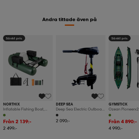
Andra tittade även på
Sänkt pris
Sänkt pris
NORTHIX
DEEP SEA
GYMSTICK
Inflatable Fishing Boat,
Deep Sea Electric Outboard
Ozean Pioneerx2 
Inflatable Boat, Fishing
Motor 32lbs
Uppblåsbar Kaj
Boat With Backrest, Paddle
2 090:-
Från 2 139:-
Från 4 890:-
Boat, 157 X 114 X 35 Cm
2 499:-
4 990:-