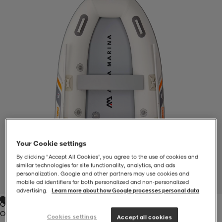
-BH
ngsskor
öjor & skjortor
ngsskor
ingsskor
ar
ingsskor
n
ingsskor
ts & toppar
or
n
kor
kor
öjor & skjortor
usskor
öjor & skjortor
skor
r
skor
n
tskor
Your Cookie settings
By clicking “Accept All Cookies”, you agree to the use of cookies and
similar technologies for site functionality, analytics, and ads
 & klänningar
or
r & pannband
or
 & klänningar
-/Tennisskor
personalization. Google and other partners may use cookies and
1
/
5
mobile ad identifiers for both personalized and non‑personalized
advertising.
Learn more about how Google processes personal data
Off White
r
andy-/Handbollsskor
kar & vantar
andy-/Handbollsskor
ller
ler
Off White
Cookies settings
Accept all cookies