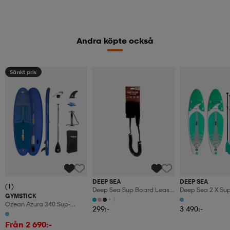
Andra köpte också
Sänkt pris
DEEP SEA
DEEP SEA
(1)
Deep Sea Sup Board Leash
Deep Sea 2 X Su
GYMSTICK
- Black
Standard (275c
+1
Ozean Azura 340 Sup-
299:-
3 490:-
Bräda
Från 2 690:-