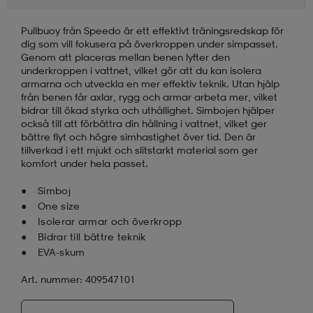
Pullbuoy från Speedo är ett effektivt träningsredskap för
läder
lbehör
r
lbehör
kläder
dig som vill fokusera på överkroppen under simpasset.
Genom att placeras mellan benen lyfter den
underkroppen i vattnet, vilket gör att du kan isolera
asögon
äder
r
armarna och utveckla en mer effektiv teknik. Utan hjälp
från benen får axlar, rygg och armar arbeta mer, vilket
bidrar till ökad styrka och uthållighet. Simbojen hjälper
också till att förbättra din hållning i vattnet, vilket ger
r
s
bättre flyt och högre simhastighet över tid. Den är
tillverkad i ett mjukt och slitstarkt material som ger
komfort under hela passet.
äder
ård
äder
Simboj
One size
Isolerar armar och överkropp
Bidrar till bättre teknik
s
s
EVA-skum
Art. nummer: 409547101
ård
ård