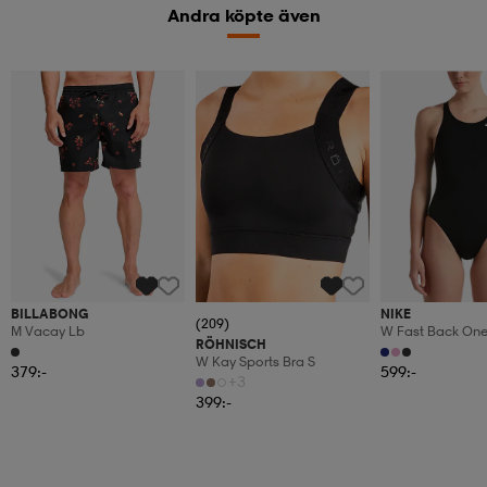
Andra köpte även
BILLABONG
NIKE
(209)
M Vacay Lb
W Fast Back One
RÖHNISCH
W Kay Sports Bra S
379:-
599:-
+3
399:-