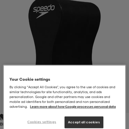
-BH
ngsskor
öjor & skjortor
ngsskor
ingsskor
ar
ingsskor
n
ingsskor
ts & toppar
or
n
kor
kor
öjor & skjortor
usskor
öjor & skjortor
skor
r
skor
n
tskor
Your Cookie settings
By clicking “Accept All Cookies”, you agree to the use of cookies and
similar technologies for site functionality, analytics, and ads
personalization. Google and other partners may use cookies and
 & klänningar
or
r & pannband
or
 & klänningar
-/Tennisskor
mobile ad identifiers for both personalized and non‑personalized
1
/
4
advertising.
Learn more about how Google processes personal data
Black
r
andy-/Handbollsskor
kar & vantar
andy-/Handbollsskor
ller
ler
Cookies settings
Accept all cookies
Black