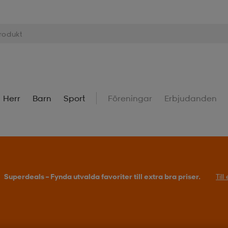
Herr
Barn
Sport
Föreningar
Erbjudanden
Superdeals – Fynda utvalda favoriter till extra bra priser.
Til