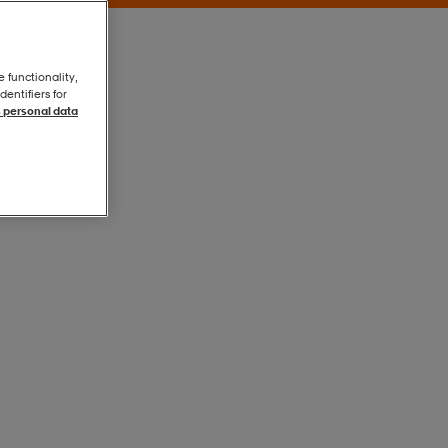
e functionality,
entifiers for
 personal data
Aqua
Aqua