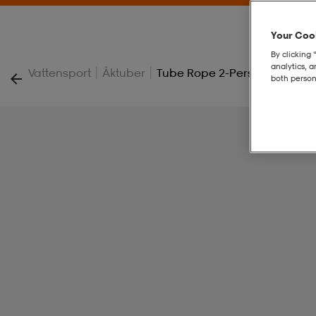
Your Cook
By clicking 
analytics, 
|
|
Vattensport
Åktuber
Tube Rope 2-Person
both person