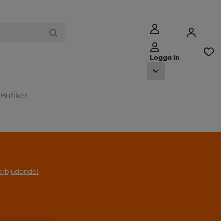
Logga in
Butiker
l erbjudandet