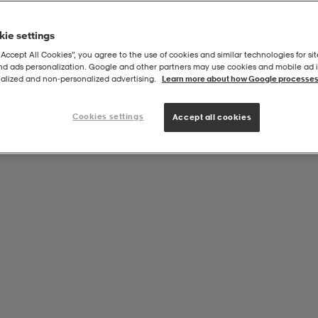
ie settings
“Accept All Cookies”, you agree to the use of cookies and similar technologies for sit
and ads personalization. Google and other partners may use cookies and mobile ad id
alized and non‑personalized advertising.
Learn more about how Google processes
Cookies settings
Accept all cookies