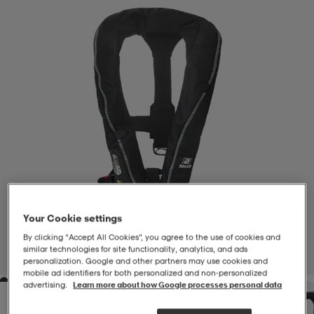
-BH
ngsskor
öjor & skjortor
ngsskor
ingsskor
ar
ingsskor
n
ingsskor
ts & toppar
or
n
kor
kor
öjor & skjortor
usskor
öjor & skjortor
skor
r
skor
n
tskor
Your Cookie settings
 & klänningar
or
r & pannband
or
 & klänningar
-/Tennisskor
By clicking “Accept All Cookies”, you agree to the use of cookies and
similar technologies for site functionality, analytics, and ads
1
/
1
personalization. Google and other partners may use cookies and
mobile ad identifiers for both personalized and non‑personalized
advertising.
Learn more about how Google processes personal data
r
andy-/Handbollsskor
kar & vantar
andy-/Handbollsskor
ller
ler