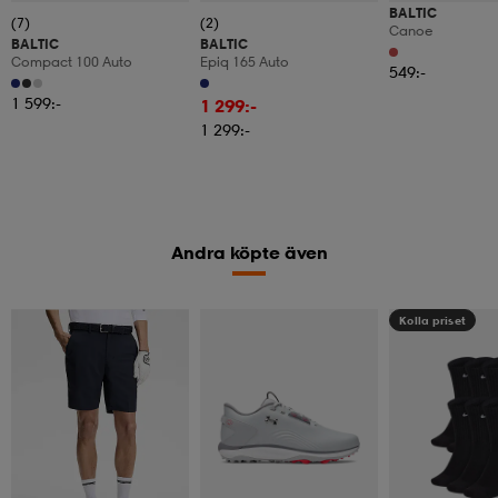
BALTIC
(7)
(2)
Canoe
BALTIC
BALTIC
Compact 100 Auto
Epiq 165 Auto
549:-
1 599:-
1 299:-
1 299:-
Andra köpte även
Kolla priset