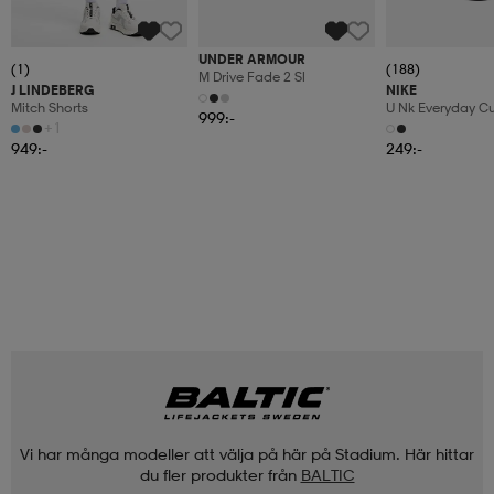
UNDER ARMOUR
(1)
(188)
M Drive Fade 2 Sl
J LINDEBERG
NIKE
Mitch Shorts
U Nk Everyday C
999:-
6pr-Bd
+1
949:-
249:-
Vi har många modeller att välja på här på Stadium. Här hittar
du fler produkter från
BALTIC