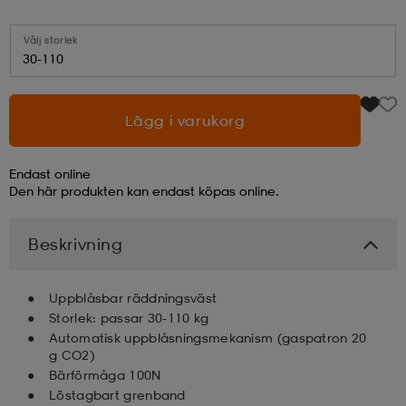
läder
lbehör
r
lbehör
kläder
Välj storlek
30-110
asögon
äder
r
Lägg i varukorg
Endast online
r
s
Den här produkten kan endast köpas online.
Beskrivning
äder
ård
äder
Uppblåsbar räddningsväst
s
s
Storlek: passar 30-110 kg
Automatisk uppblåsningsmekanism (gaspatron 20
g CO2)
Bärförmåga 100N
ård
ård
Löstagbart grenband