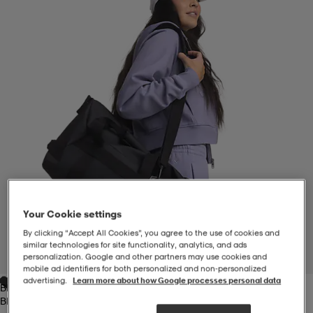
-BH
ngsskor
öjor & skjortor
ngsskor
ingsskor
ar
ingsskor
n
ingsskor
ts & toppar
or
n
kor
kor
öjor & skjortor
usskor
öjor & skjortor
skor
r
skor
n
tskor
Your Cookie settings
By clicking “Accept All Cookies”, you agree to the use of cookies and
 & klänningar
or
r & pannband
or
 & klänningar
-/Tennisskor
similar technologies for site functionality, analytics, and ads
personalization. Google and other partners may use cookies and
1
/
4
mobile ad identifiers for both personalized and non‑personalized
advertising.
Learn more about how Google processes personal data
Black
r
andy-/Handbollsskor
kar & vantar
andy-/Handbollsskor
ller
ler
Black