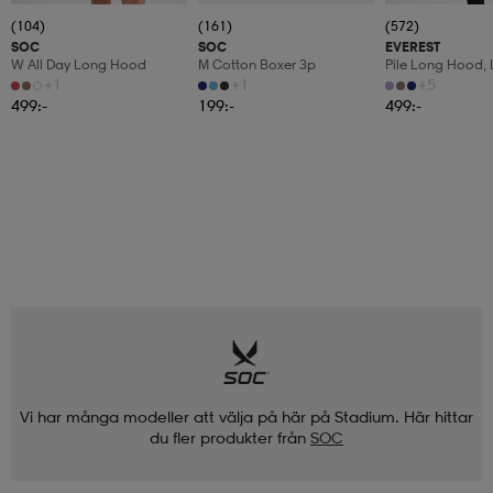
(104)
(161)
(572)
SOC
SOC
EVEREST
W All Day Long Hood
M Cotton Boxer 3p
Pile Long Hood,
Fleecetröja, Dam
+1
+1
+5
499:-
199:-
499:-
Vi har många modeller att välja på här på Stadium. Här hittar
du fler produkter från
SOC