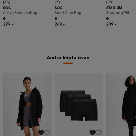
(15)
(7)
(75)
SOC
SOC
STADIUM
Active Shoulderbag
Sport Club Bag
Sportbag 90l
299:-
249:-
249:-
Andra köpte även
Kampanj -25%