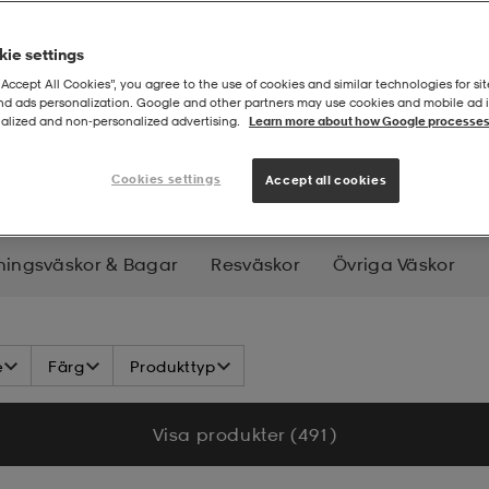
ie settings
“Accept All Cookies”, you agree to the use of cookies and similar technologies for sit
and ads personalization. Google and other partners may use cookies and mobile ad id
alized and non‑personalized advertising.
Learn more about how Google processes
ar
Ryggsäckar
Cookies settings
Accept all cookies
ningsväskor & Bagar
Resväskor
Övriga Väskor
e
Färg
Produkttyp
Visa produkter (491)