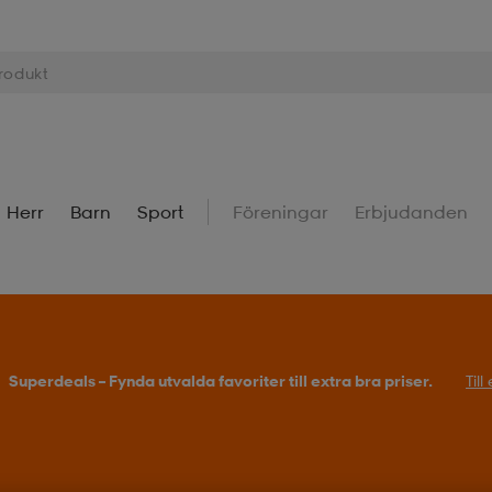
Herr
Barn
Sport
Föreningar
Erbjudanden
Superdeals – Fynda utvalda favoriter till extra bra priser.
Til