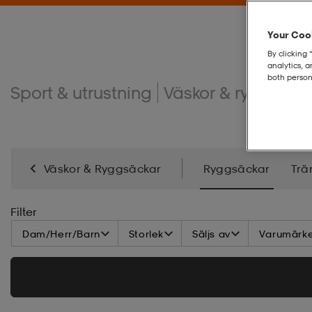
Your Cook
By clicking 
analytics, 
both person
Sport & utrustning
Väskor & ryggsäck
Väskor & Ryggsäckar
Ryggsäckar
Trä
Filter
Dam/Herr/Barn
Storlek
Säljs av
Varumärk