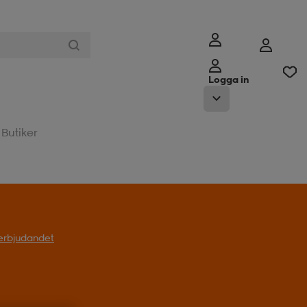
Logga in
Butiker
l erbjudandet