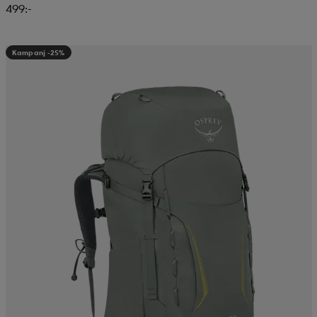
499:-
Kampanj -25%