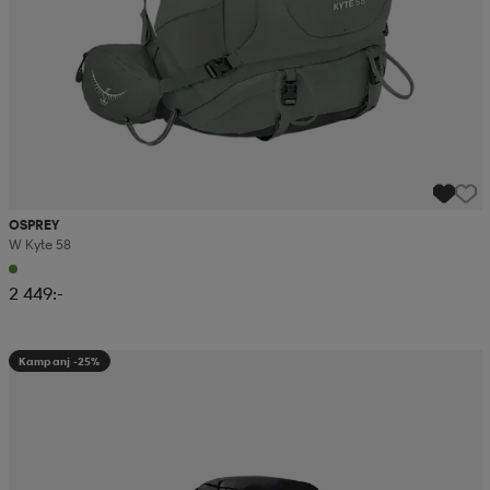
OSPREY
W Kyte 58
2 449:-
Kampanj -25%