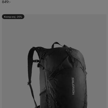
849:-
Kampanj -25%