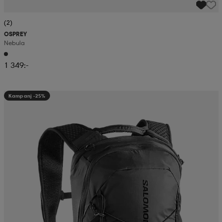
(2)
OSPREY
Nebula
1 349:-
Kampanj -25%