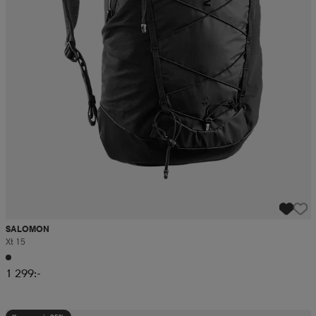
SALOMON
Xt 15
1 299:-