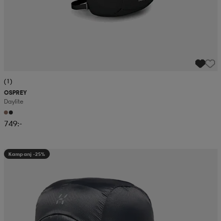
(1)
OSPREY
Daylite
749:-
Kampanj -25%