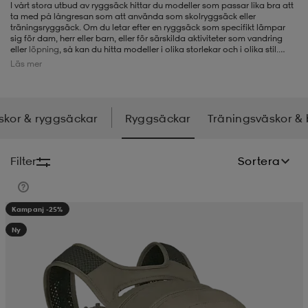
I vårt stora utbud av ryggsäck hittar du modeller som
passar lika bra att
ta med på långresan som att använda som skolryggsäck eller
-BH
ngsskor
öjor & skjortor
ngsskor
ingsskor
träningsryggsäck. Om du letar efter en ryggsäck som specifikt lämpar
sig för dam, herr eller barn, eller för särskilda aktiviteter som vandring
eller
löpning
, så kan du hitta modeller i olika storlekar och i olika stil.
Vissa fungerar utmärkt för skid- och snowboardåkning, medan andra är
Läs mer
mer designade för arbete och resor. Vårt sortiment kommer från märken
ar
ingsskor
n
ingsskor
ts & toppar
or
som
Nike
,
adidas
,
Peak Performance,
Osprey
,
Haglöfs
och många fler, så
du har stora valmöjligheter hos oss när du letar efter en ny ryggsäck.
skor & ryggsäckar
Ryggsäckar
Träningsväskor &
n
kor
kor
öjor & skjortor
usskor
Filter
Sortera
öjor & skjortor
skor
r
skor
n
tskor
Kampanj -25%
Ny
 & klänningar
or
r & pannband
or
 & klänningar
-/Tennisskor
r
andy-/Handbollsskor
kar & vantar
andy-/Handbollsskor
ller
ler