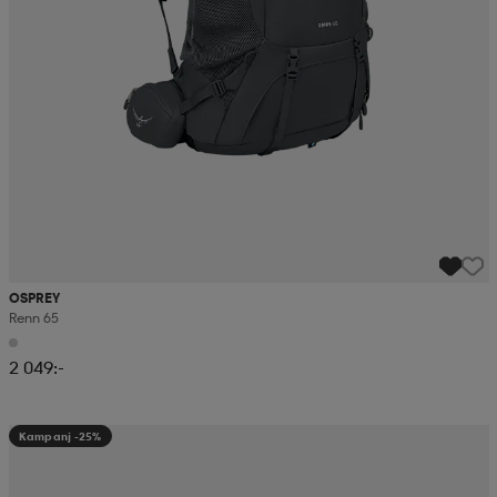
OSPREY
Renn 65
2 049:-
Kampanj -25%