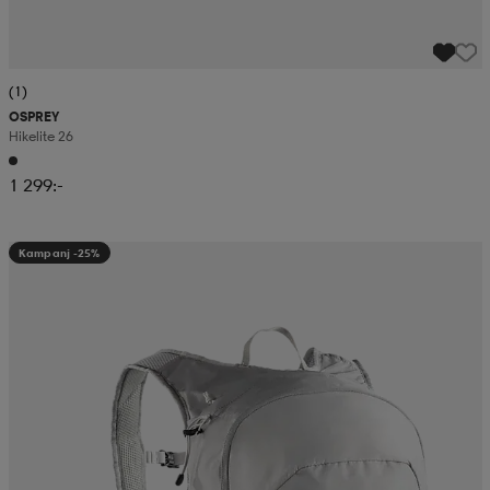
(1)
OSPREY
Hikelite 26
1 299:-
Kampanj -25%