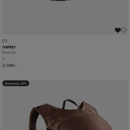
(1)
OSPREY
Rook 65
2 049:-
Kampanj -25%