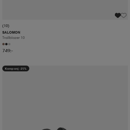
(10)
SALOMON
Trailblazer 10
749:-
Kampanj -25%