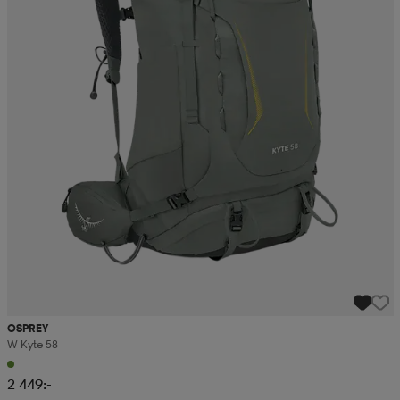
OSPREY
W Kyte 58
2 449:-