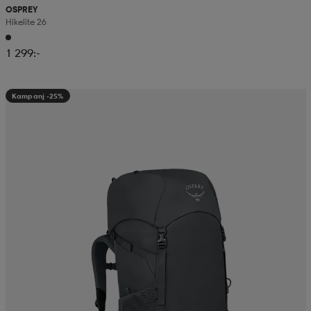
OSPREY
Hikelite 26
1 299:-
Kampanj -25%