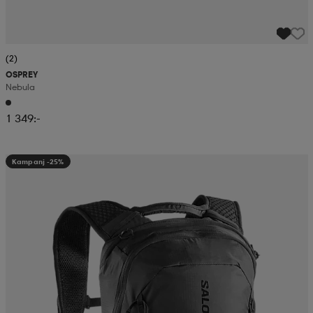
(2)
OSPREY
Nebula
1 349:-
Kampanj -25%