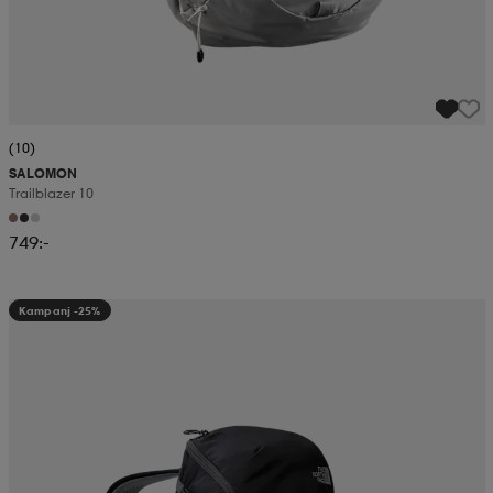
(10)
SALOMON
Trailblazer 10
749:-
Kampanj -25%