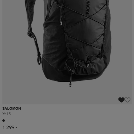
SALOMON
Xt 15
1 299:-