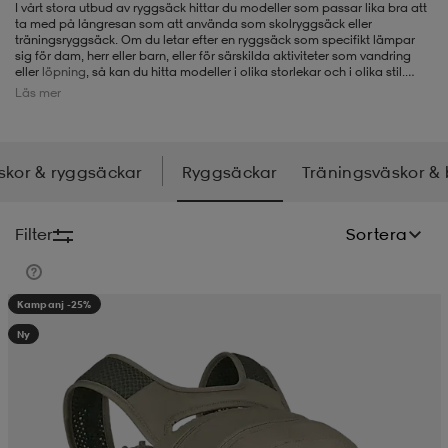
I vårt stora utbud av ryggsäck hittar du modeller som
passar lika bra att
ta med på långresan som att använda som skolryggsäck eller
-BH
ngsskor
öjor & skjortor
ngsskor
ingsskor
träningsryggsäck. Om du letar efter en ryggsäck som specifikt lämpar
sig för dam, herr eller barn, eller för särskilda aktiviteter som vandring
eller
löpning
, så kan du hitta modeller i olika storlekar och i olika stil.
Vissa fungerar utmärkt för skid- och snowboardåkning, medan andra är
Läs mer
mer designade för arbete och resor. Vårt sortiment kommer från märken
ar
ingsskor
n
ingsskor
ts & toppar
or
som
Nike
,
adidas
,
Peak Performance,
Osprey
,
Haglöfs
och många fler, så
du har stora valmöjligheter hos oss när du letar efter en ny ryggsäck.
skor & ryggsäckar
Ryggsäckar
Träningsväskor &
n
kor
kor
öjor & skjortor
usskor
Filter
Sortera
öjor & skjortor
skor
r
skor
n
tskor
Kampanj -25%
Ny
 & klänningar
or
r & pannband
or
 & klänningar
-/Tennisskor
r
andy-/Handbollsskor
kar & vantar
andy-/Handbollsskor
ller
ler