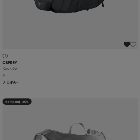
(1)
OSPREY
Rook 65
2 049:-
Kampanj -25%