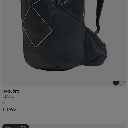
HAGLÖFS
L.i.m 25
1 199:-
Kampanj -25%