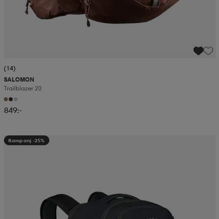
(14)
SALOMON
Trailblazer 20
849:-
Kampanj -25%