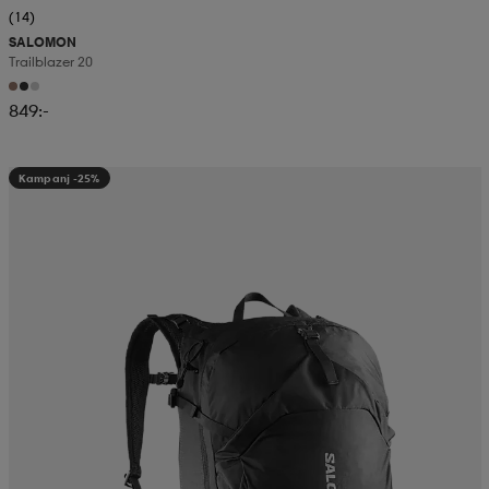
(14)
SALOMON
Trailblazer 20
849:-
Kampanj -25%