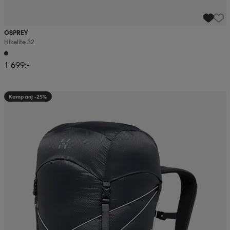
OSPREY
Hikelite 32
1 699:-
Kampanj -25%