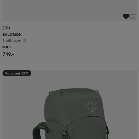
(10)
SALOMON
Trailblazer 10
749:-
Kampanj -25%