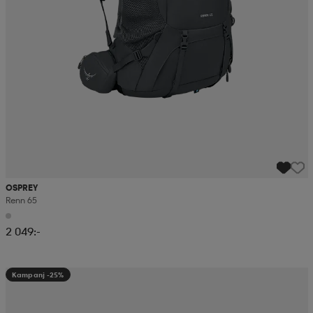
OSPREY
Renn 65
2 049:-
Kampanj -25%