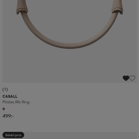
(1)
CASALL
Pilates Rib Ring
499:-
Sänkt pris