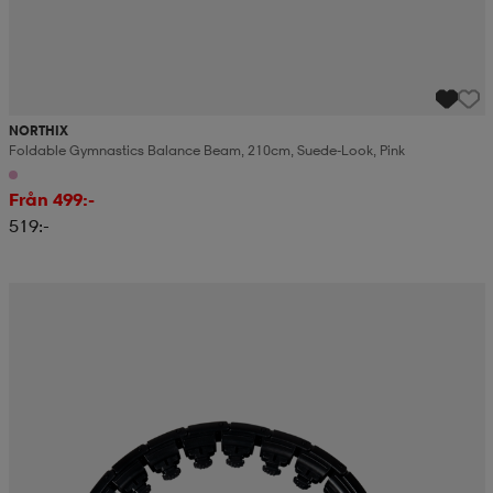
NORTHIX
Foldable Gymnastics Balance Beam, 210cm, Suede-Look, Pink
Från 499:-
519:-