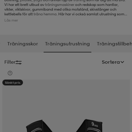
Vi har ett brett utbud av
träningsmaskiner
och redskap som hantlar,
vikter, viktskivor, gummiband med olika motstånd, skivstänger och
-BH
ngsskor
öjor & skjortor
ngsskor
ingsskor
kettlebells för att
träna hemma
. Här har vi också samlat utrustning som
mittsar, boxningshandskar, boxningssäckar, träningshandskar,
Läs mer
pilatesboll
, och mycket mer inom träningsutrustning.
ar
ingsskor
n
ingsskor
ts & toppar
or
r
Träningsskor
Träningsutrustning
Träningstillbe
n
kor
kor
öjor & skjortor
usskor
Filter
Sortera
öjor & skjortor
skor
r
skor
n
tskor
Sänkt pris
 & klänningar
or
r & pannband
or
 & klänningar
-/Tennisskor
r
andy-/Handbollsskor
kar & vantar
andy-/Handbollsskor
ller
ler