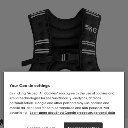
-BH
ngsskor
öjor & skjortor
ngsskor
ingsskor
ar
ingsskor
n
ingsskor
ts & toppar
or
n
kor
kor
öjor & skjortor
usskor
öjor & skjortor
skor
r
skor
n
tskor
Your Cookie settings
By clicking “Accept All Cookies”, you agree to the use of cookies and
 & klänningar
or
r & pannband
or
 & klänningar
-/Tennisskor
similar technologies for site functionality, analytics, and ads
personalization. Google and other partners may use cookies and
mobile ad identifiers for both personalized and non‑personalized
1
/
2
advertising.
Learn more about how Google processes personal data
r
andy-/Handbollsskor
kar & vantar
andy-/Handbollsskor
ller
ler
Black
Cookies settings