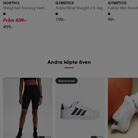
NORTHIX
GYMSTICK
GYMSTICK
Weighted Training Vest,
Ankle/wrist Weight 2 X 1kg
Fabric Mini Band 
9kg, Adjustable, Reflective
Straps
159:-
99:-
Från 439:-
459:-
Andra köpte även
Member
Superdeal