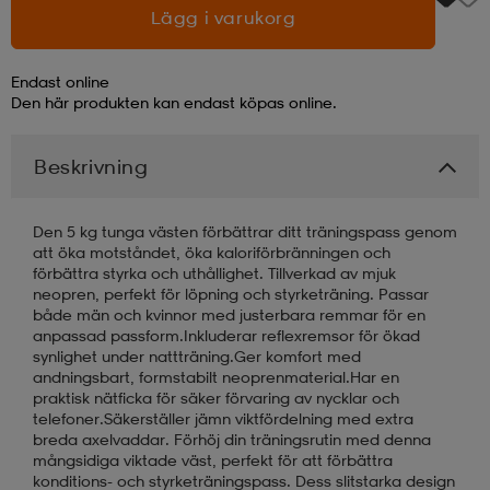
Lägg i varukorg
läder
lbehör
r
lbehör
kläder
Endast online
Den här produkten kan endast köpas online.
asögon
äder
r
Beskrivning
r
s
Den 5 kg tunga västen förbättrar ditt träningspass genom
att öka motståndet, öka kaloriförbränningen och
förbättra styrka och uthållighet. Tillverkad av mjuk
neopren, perfekt för löpning och styrketräning. Passar
äder
ård
äder
både män och kvinnor med justerbara remmar för en
anpassad passform.Inkluderar reflexremsor för ökad
synlighet under nattträning.Ger komfort med
s
s
andningsbart, formstabilt neoprenmaterial.Har en
praktisk nätficka för säker förvaring av nycklar och
telefoner.Säkerställer jämn viktfördelning med extra
breda axelvaddar. Förhöj din träningsrutin med denna
ård
ård
mångsidiga viktade väst, perfekt för att förbättra
konditions- och styrketräningspass. Dess slitstarka design