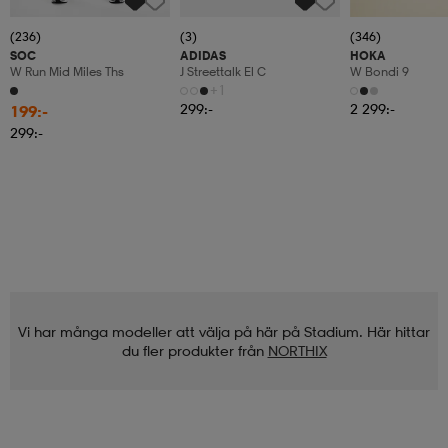
(236)
(3)
(346)
SOC
ADIDAS
HOKA
W Run Mid Miles Ths
J Streettalk El C
W Bondi 9
+1
299:-
2 299:-
199:-
299:-
Vi har många modeller att välja på här på Stadium. Här hittar
du fler produkter från
NORTHIX