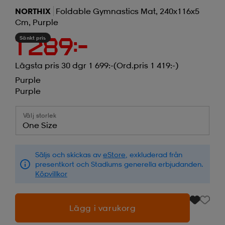
NORTHIX
Foldable Gymnastics Mat, 240x116x5
Cm, Purple
Sänkt pris
1 289:-
Lägsta pris 30 dgr 1 699:-
(Ord.pris 1 419:-)
Purple
Purple
Välj storlek
One Size
Säljs och skickas av
eStore
, exkluderad från
presentkort och Stadiums generella erbjudanden.
Köpvillkor
Lägg i varukorg