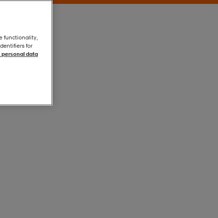
e functionality,
entifiers for
 personal data
Purple
Purple