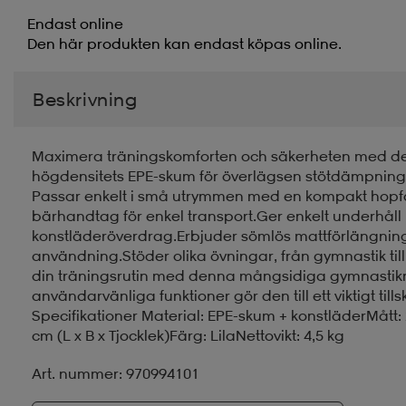
Endast online
Den här produkten kan endast köpas online.
Beskrivning
Maximera träningskomforten och säkerheten med d
högdensitets EPE-skum för överlägsen stötdämpning, 
Passar enkelt i små utrymmen med en kompakt hopfäl
bärhandtag för enkel transport.Ger enkelt underhåll 
konstläderöverdrag.Erbjuder sömlös mattförlängni
användning.Stöder olika övningar, från gymnastik til
din träningsrutin med denna mångsidiga gymnastikm
användarvänliga funktioner gör den till ett viktigt till
Specifikationer Material: EPE-skum + konstläderMått: 24
cm (L x B x Tjocklek)Färg: LilaNettovikt: 4,5 kg
Art. nummer: 970994101