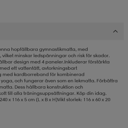
enna hopfällbara gymnastikmatta, med
vilket minskar ledspänningar och risk för skador.
lbar design med 4 paneler.Inkluderar förstärkta
med ett vattentätt, avtorkningsbart
ng med kardborreband för kombinerad
l yoga, och fungerar även som en lekmatta. Förbättra
atta. Dess hållbara konstruktion och
skott till alla träningsuppsättningar. Köp din idag.
0 x 116 x 5 cm (L x B x H)Vikt storlek: 116 x 60 x 20