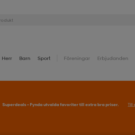
Herr
Barn
Sport
Föreningar
Erbjudanden
Köp 2 eller fler, få 25% på outdoor.
Till erbjudande