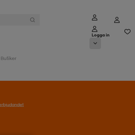
Logga in
Butiker
t