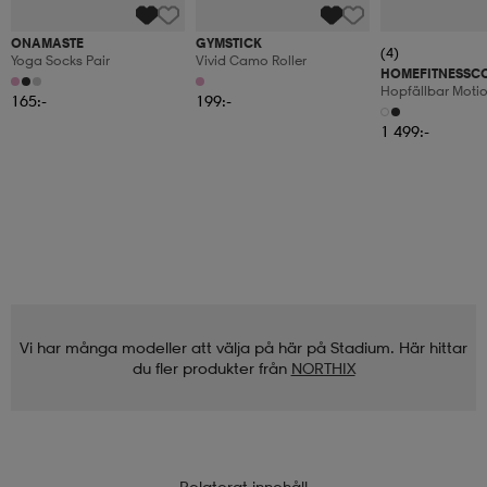
ONAMASTE
GYMSTICK
(4)
Yoga Socks Pair
Vivid Camo Roller
HOMEFITNESSC
Hopfällbar Moti
165:-
199:-
Med Motståndsba
Skärm
1 499:-
Vi har många modeller att välja på här på Stadium. Här hittar
du fler produkter från
NORTHIX
Relaterat innehåll