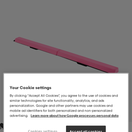
-BH
ngsskor
öjor & skjortor
ngsskor
ingsskor
ar
ingsskor
n
ingsskor
ts & toppar
or
n
kor
kor
öjor & skjortor
usskor
öjor & skjortor
skor
r
skor
n
tskor
Your Cookie settings
By clicking “Accept All Cookies”, you agree to the use of cookies and
 & klänningar
or
r & pannband
or
 & klänningar
-/Tennisskor
similar technologies for site functionality, analytics, and ads
personalization. Google and other partners may use cookies and
mobile ad identifiers for both personalized and non‑personalized
1
/
1
advertising.
Learn more about how Google processes personal data
r
andy-/Handbollsskor
kar & vantar
andy-/Handbollsskor
ller
ler
Pink
Cookies settings
Accept all cookies