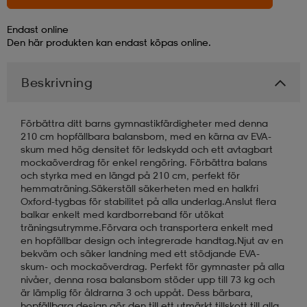
Endast online
läder
lbehör
r
lbehör
kläder
Den här produkten kan endast köpas online.
Beskrivning
asögon
äder
r
Förbättra ditt barns gymnastikfärdigheter med denna
r
s
210 cm hopfällbara balansbom, med en kärna av EVA-
skum med hög densitet för ledskydd och ett avtagbart
mockaöverdrag för enkel rengöring. Förbättra balans
och styrka med en längd på 210 cm, perfekt för
äder
ård
äder
hemmaträning.Säkerställ säkerheten med en halkfri
Oxford-tygbas för stabilitet på alla underlag.Anslut flera
balkar enkelt med kardborreband för utökat
träningsutrymme.Förvara och transportera enkelt med
s
s
en hopfällbar design och integrerade handtag.Njut av en
bekväm och säker landning med ett stödjande EVA-
skum- och mockaöverdrag. Perfekt för gymnaster på alla
nivåer, denna rosa balansbom stöder upp till 73 kg och
ård
ård
är lämplig för åldrarna 3 och uppåt. Dess bärbara,
hopfällbara design gör den till ett utmärkt tillskott till alla