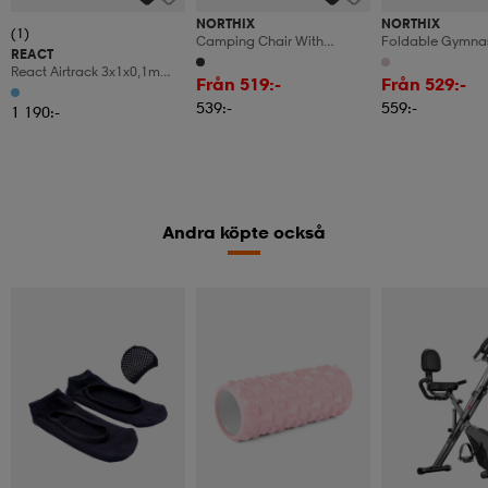
NORTHIX
NORTHIX
(1)
Camping Chair With
Foldable Gymnas
REACT
Adjustable Backrest And
Balance Beam, 
React Airtrack 3x1x0,1m
Footrest
Non-Slip, Beige
Från 519:-
Från 529:-
With Hand Pump
539:-
559:-
1 190:-
Andra köpte också