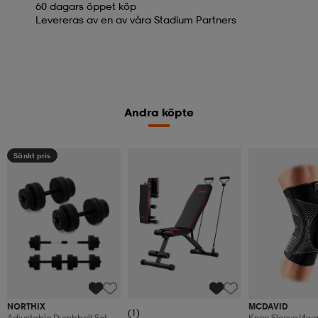
60 dagars öppet köp
Levereras av en av våra Stadium Partners
Andra köpte
Sänkt pris
NORTHIX
MCDAVID
(1)
Adjustable Dumbbell Set
Knee Sleeve/4way