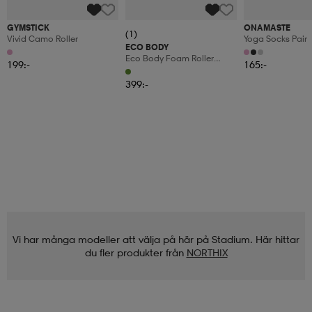
GYMSTICK
ONAMASTE
(1)
Vivid Camo Roller
Yoga Socks Pair
ECO BODY
Eco Body Foam Roller
199:-
165:-
Pilates Roll 90cm
399:-
Vi har många modeller att välja på här på Stadium. Här hittar
du fler produkter från
NORTHIX