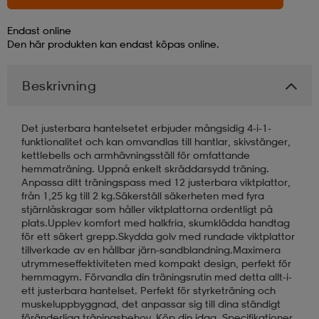
Endast online
läder
lbehör
r
lbehör
kläder
Den här produkten kan endast köpas online.
Beskrivning
asögon
äder
r
Det justerbara hantelsetet erbjuder mångsidig 4-i-1-
r
s
funktionalitet och kan omvandlas till hantlar, skivstänger,
kettlebells och armhävningsställ för omfattande
hemmaträning. Uppnå enkelt skräddarsydd träning.
Anpassa ditt träningspass med 12 justerbara viktplattor,
äder
ård
äder
från 1,25 kg till 2 kg.Säkerställ säkerheten med fyra
stjärnlåskragar som håller viktplattorna ordentligt på
plats.Upplev komfort med halkfria, skumklädda handtag
för ett säkert grepp.Skydda golv med rundade viktplattor
s
s
tillverkade av en hållbar järn-sandblandning.Maximera
utrymmeseffektiviteten med kompakt design, perfekt för
hemmagym. Förvandla din träningsrutin med detta allt-i-
ett justerbara hantelset. Perfekt för styrketräning och
ård
ård
muskeluppbyggnad, det anpassar sig till dina ständigt
föränderliga träningsbehov. Köp din idag. Specifikationer