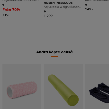
HOMEFITNESSCODE
With Barbell Connector, 30
W/gel Buttress &
Adjustable Weight Bench
Kg
549:-
Från 709:-
300kg – Foldable Full Body
719:-
Bench
1 299:-
Andra köpte också