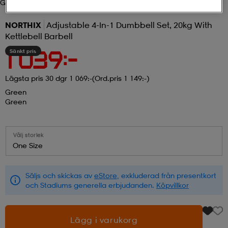
Green
r & pannband
tskor
läder
tskor
r
ngsskor
NORTHIX
Adjustable 4-In-1 Dumbbell Set, 20kg With
Kettlebell Barbell
Sänkt pris
1 039:-
kar & vantar
skor
ukar
skor
kar & vantar
kor
Lägsta pris 30 dgr 1 069:-
(Ord.pris 1 149:-)
Green
ukar
sskor
ställ
sskor
ukar
lbehör
Green
ställ
stövlar
por
stövlar
ställ
er
Välj storlek
One Size
por
ler
kläder
ler
läder
Säljs och skickas av
eStore
, exkluderad från presentkort
och Stadiums generella erbjudanden.
Köpvillkor
kläder
ngskor
asögon
ngskor
por
Lägg i varukorg