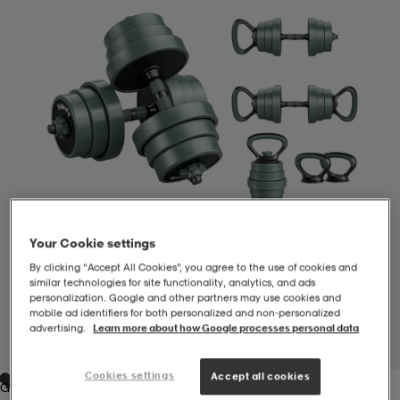
-BH
ngsskor
öjor & skjortor
ngsskor
ingsskor
ar
ingsskor
n
ingsskor
ts & toppar
or
n
kor
kor
öjor & skjortor
usskor
öjor & skjortor
skor
r
skor
n
tskor
Your Cookie settings
By clicking “Accept All Cookies”, you agree to the use of cookies and
similar technologies for site functionality, analytics, and ads
personalization. Google and other partners may use cookies and
 & klänningar
or
r & pannband
or
 & klänningar
-/Tennisskor
mobile ad identifiers for both personalized and non‑personalized
advertising.
Learn more about how Google processes personal data
1
/
1
r
andy-/Handbollsskor
kar & vantar
andy-/Handbollsskor
ller
ler
Cookies settings
Accept all cookies
Green