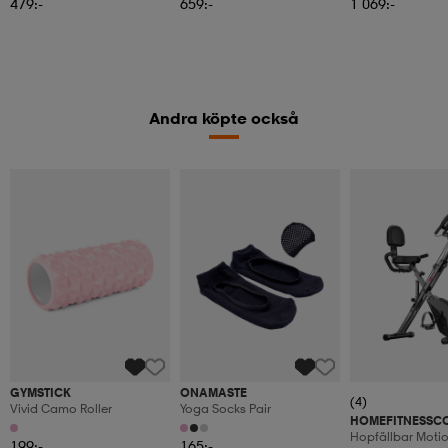
479:-
659:-
1 069:-
Andra köpte också
GYMSTICK
ONAMASTE
(4)
Vivid Camo Roller
Yoga Socks Pair
HOMEFITNESSC
Hopfällbar Moti
199:-
165:-