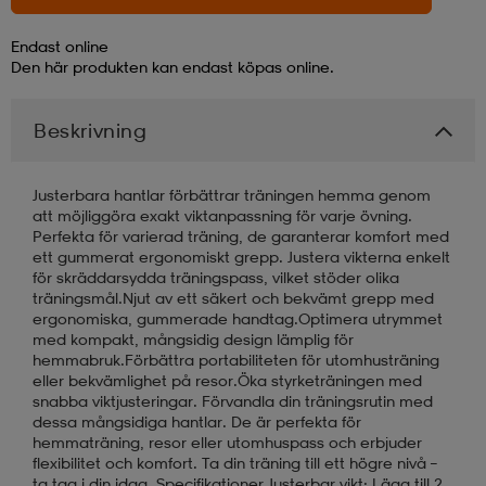
Endast online
läder
lbehör
r
lbehör
kläder
Den här produkten kan endast köpas online.
Beskrivning
asögon
äder
r
Justerbara hantlar förbättrar träningen hemma genom
r
s
att möjliggöra exakt viktanpassning för varje övning.
Perfekta för varierad träning, de garanterar komfort med
ett gummerat ergonomiskt grepp. Justera vikterna enkelt
för skräddarsydda träningspass, vilket stöder olika
äder
ård
äder
träningsmål.Njut av ett säkert och bekvämt grepp med
ergonomiska, gummerade handtag.Optimera utrymmet
med kompakt, mångsidig design lämplig för
hemmabruk.Förbättra portabiliteten för utomhusträning
s
s
eller bekvämlighet på resor.Öka styrketräningen med
snabba viktjusteringar. Förvandla din träningsrutin med
dessa mångsidiga hantlar. De är perfekta för
hemmaträning, resor eller utomhuspass och erbjuder
ård
ård
flexibilitet och komfort. Ta din träning till ett högre nivå –
ta tag i din idag. Specifikationer Justerbar vikt: Lägg till 2