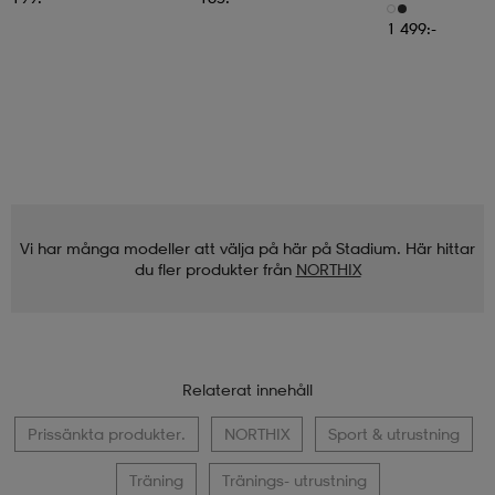
Med Motståndsba
Skärm
1 499:-
Vi har många modeller att välja på här på Stadium. Här hittar
du fler produkter från
NORTHIX
Relaterat innehåll
Prissänkta produkter.
NORTHIX
Sport & utrustning
Träning
Tränings- utrustning