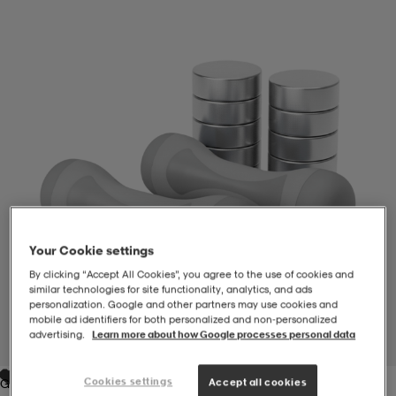
-BH
ngsskor
öjor & skjortor
ngsskor
ingsskor
ar
ingsskor
n
ingsskor
ts & toppar
or
n
kor
kor
öjor & skjortor
usskor
öjor & skjortor
skor
r
skor
n
tskor
Your Cookie settings
By clicking “Accept All Cookies”, you agree to the use of cookies and
similar technologies for site functionality, analytics, and ads
 & klänningar
or
r & pannband
or
 & klänningar
-/Tennisskor
personalization. Google and other partners may use cookies and
mobile ad identifiers for both personalized and non‑personalized
advertising.
Learn more about how Google processes personal data
1
/
1
r
andy-/Handbollsskor
kar & vantar
andy-/Handbollsskor
ller
ler
Cookies settings
Accept all cookies
Grey