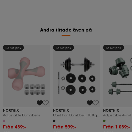
Andra tittade även på
Sänkt pris
Sänkt pris
Sänkt pris
NORTHIX
NORTHIX
NORTHIX
Adjustable Dumbbells
Cast Iron Dumbbell, 10 Kg
Adjustable 4-In-
Weight
Set, 20kg With Ke
Barbell
Från 439:-
Från 599:-
Från 1 039:-