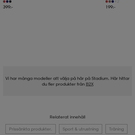
Träningstights, Dam
+2
399:-
199:-
Vi har många modeller att välja på här på Stadium. Här hittar
du fler produkter från
B2X
Relaterat innehåll
Prissänkta produkter.
Sport & utrustning
Träning