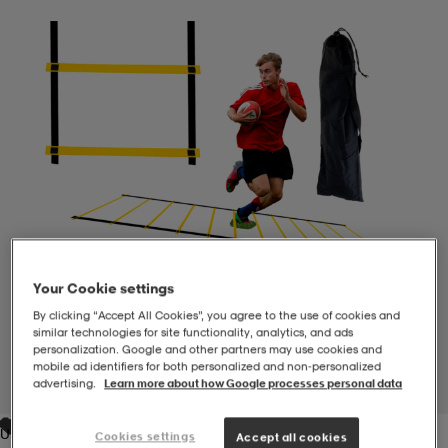
-BH
ngsskor
öjor & skjortor
ngsskor
ingsskor
ar
ingsskor
n
ingsskor
ts & toppar
or
n
kor
kor
öjor & skjortor
usskor
öjor & skjortor
skor
r
skor
n
tskor
Your Cookie settings
By clicking “Accept All Cookies”, you agree to the use of cookies and
similar technologies for site functionality, analytics, and ads
 & klänningar
or
r & pannband
or
 & klänningar
-/Tennisskor
personalization. Google and other partners may use cookies and
mobile ad identifiers for both personalized and non‑personalized
advertising.
Learn more about how Google processes personal data
1
/
1
r
andy-/Handbollsskor
kar & vantar
andy-/Handbollsskor
ller
ler
Unavailable
Cookies settings
Accept all cookies