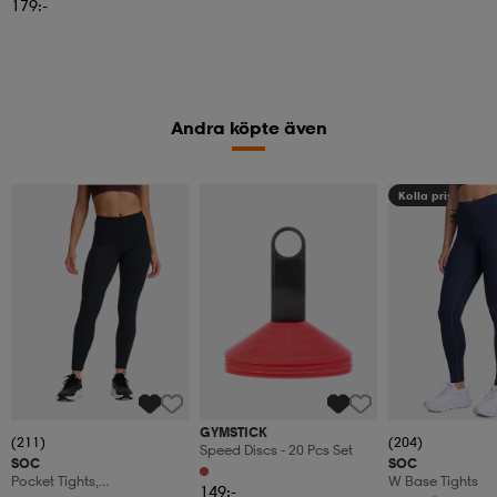
179:-
Andra köpte även
Kolla priset
GYMSTICK
(211)
(204)
Speed Discs - 20 Pcs Set
SOC
SOC
Pocket Tights,
W Base Tights
149:-