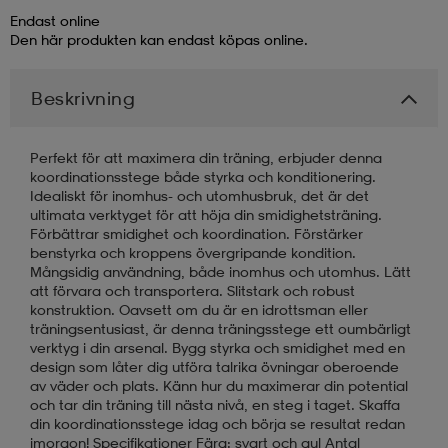
Endast online
Den här produkten kan endast köpas online.
läder
lbehör
r
lbehör
kläder
Beskrivning
asögon
äder
r
Perfekt för att maximera din träning, erbjuder denna
koordinationsstege både styrka och konditionering.
r
s
Idealiskt för inomhus- och utomhusbruk, det är det
ultimata verktyget för att höja din smidighetsträning.
Förbättrar smidighet och koordination. Förstärker
benstyrka och kroppens övergripande kondition.
äder
ård
äder
Mångsidig användning, både inomhus och utomhus. Lätt
att förvara och transportera. Slitstark och robust
konstruktion. Oavsett om du är en idrottsman eller
träningsentusiast, är denna träningsstege ett oumbärligt
s
s
verktyg i din arsenal. Bygg styrka och smidighet med en
design som låter dig utföra talrika övningar oberoende
av väder och plats. Känn hur du maximerar din potential
och tar din träning till nästa nivå, en steg i taget. Skaffa
ård
ård
din koordinationsstege idag och börja se resultat redan
imorgon! Specifikationer Färg: svart och gul Antal