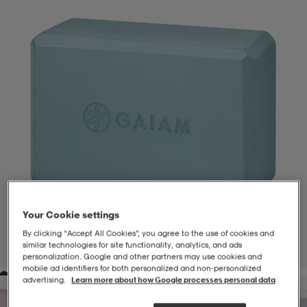
-BH
ngsskor
öjor & skjortor
ngsskor
ingsskor
ar
ingsskor
n
ingsskor
ts & toppar
or
n
kor
kor
öjor & skjortor
usskor
öjor & skjortor
skor
r
skor
n
tskor
Your Cookie settings
 & klänningar
or
r & pannband
or
 & klänningar
-/Tennisskor
By clicking “Accept All Cookies”, you agree to the use of cookies and
similar technologies for site functionality, analytics, and ads
1
/
4
personalization. Google and other partners may use cookies and
mobile ad identifiers for both personalized and non‑personalized
advertising.
Learn more about how Google processes personal data
r
andy-/Handbollsskor
kar & vantar
andy-/Handbollsskor
ller
ler