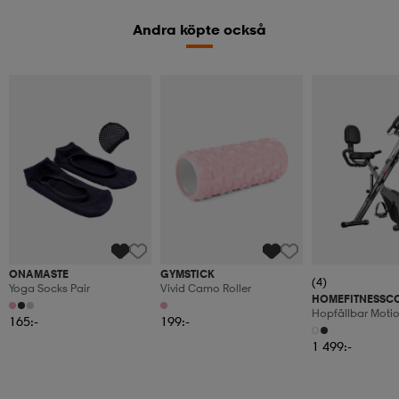
Andra köpte också
ONAMASTE
GYMSTICK
(4)
Yoga Socks Pair
Vivid Camo Roller
HOMEFITNESSC
Hopfällbar Moti
165:-
199:-
Med Motståndsba
Skärm
1 499:-