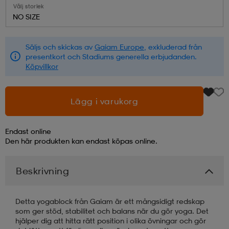
Välj storlek
NO SIZE
läder
lbehör
r
lbehör
kläder
Säljs och skickas av
Gaiam Europe
, exkluderad från
presentkort och Stadiums generella erbjudanden.
asögon
äder
r
Köpvillkor
r
s
Lägg i varukorg
Endast online
äder
ård
äder
Den här produkten kan endast köpas online.
Beskrivning
s
s
Detta yogablock från Gaiam är ett mångsidigt redskap
som ger stöd, stabilitet och balans när du gör yoga. Det
ård
ård
hjälper dig att hitta rätt position i olika övningar och gör