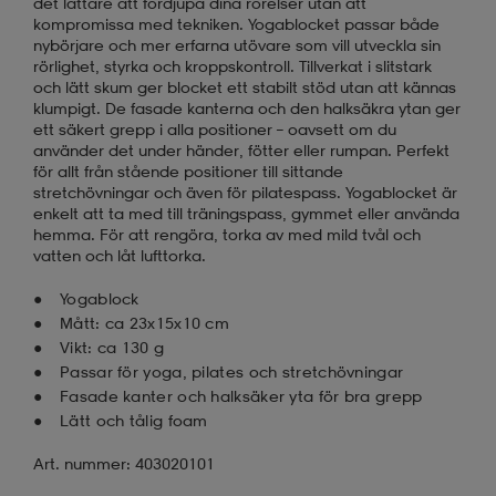
det lättare att fördjupa dina rörelser utan att
kompromissa med tekniken. Yogablocket passar både
nybörjare och mer erfarna utövare som vill utveckla sin
rörlighet, styrka och kroppskontroll. Tillverkat i slitstark
och lätt skum ger blocket ett stabilt stöd utan att kännas
klumpigt. De fasade kanterna och den halksäkra ytan ger
ett säkert grepp i alla positioner – oavsett om du
använder det under händer, fötter eller rumpan. Perfekt
för allt från stående positioner till sittande
stretchövningar och även för pilatespass. Yogablocket är
enkelt att ta med till träningspass, gymmet eller använda
hemma. För att rengöra, torka av med mild tvål och
vatten och låt lufttorka.
Yogablock
Mått: ca 23x15x10 cm
Vikt: ca 130 g
Passar för yoga, pilates och stretchövningar
Fasade kanter och halksäker yta för bra grepp
Lätt och tålig foam
Art. nummer: 403020101