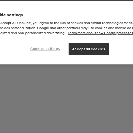
ie settings
“Accept All Cookies”, you agree to the use of cookies and similar technologies for sit
and ads personalization. Google and other partners may use cookies and mobile ad id
et
alized and non‑personalized advertising.
Learn more about how Google processes
Cookies settings
Accept all cookies