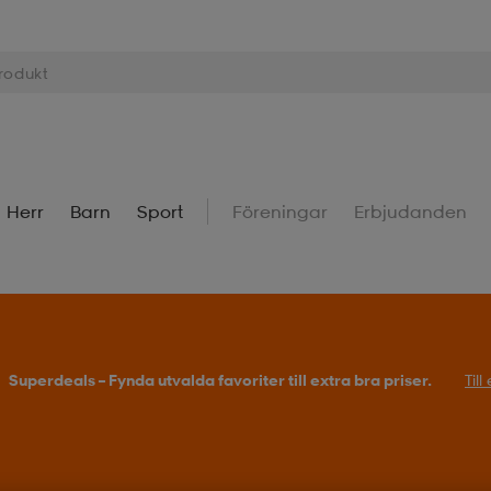
Herr
Barn
Sport
Föreningar
Erbjudanden
Superdeals – Fynda utvalda favoriter till extra bra priser.
Til