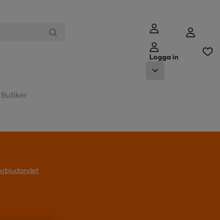
Logga in
Butiker
l erbjudandet