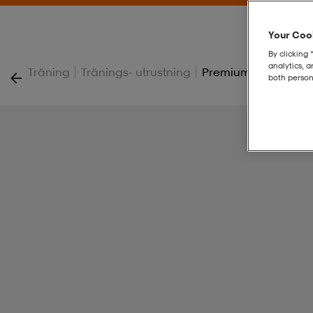
Your Cook
By clicking 
analytics, 
|
|
Träning
Tränings- utrustning
Premium Yoga Blank
both person