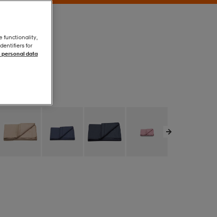
e functionality,
entifiers for
 personal data
Natural
Natural