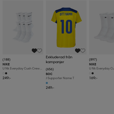
Exkluderad från
(188)
(897)
kampanjer
NIKE
NIKE
U Nk Everyday Cush Crew
U Nk Everyday C
(656)
6pr-Bd
3pr
SOC
249:-
169:-
J Supporter Name T
249:-