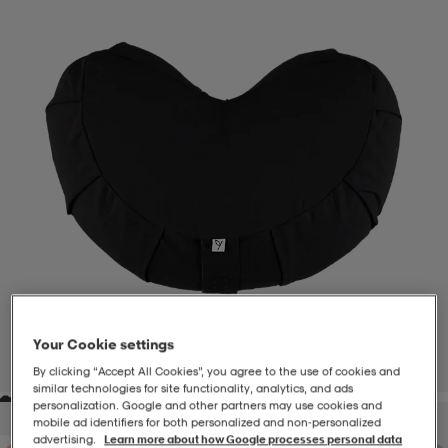
-BH
ngsskor
öjor & skjortor
ngsskor
ingsskor
ar
ingsskor
n
ingsskor
ts & toppar
or
n
kor
kor
öjor & skjortor
usskor
öjor & skjortor
skor
r
skor
n
tskor
 & klänningar
or
r & pannband
or
 & klänningar
-/Tennisskor
Your Cookie settings
1
/
2
By clicking “Accept All Cookies”, you agree to the use of cookies and
similar technologies for site functionality, analytics, and ads
personalization. Google and other partners may use cookies and
r
andy-/Handbollsskor
kar & vantar
andy-/Handbollsskor
ller
ler
mobile ad identifiers for both personalized and non‑personalized
advertising.
Learn more about how Google processes personal data