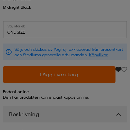
Midnight Black
läder
lbehör
r
lbehör
kläder
Välj storlek
ONE SIZE
asögon
äder
r
Säljs och skickas av
Yogiraj
, exkluderad från presentkort
och Stadiums generella erbjudanden.
Köpvillkor
r
s
Lägg i varukorg
äder
ård
äder
Endast online
Den här produkten kan endast köpas online.
s
s
Beskrivning
ård
ård