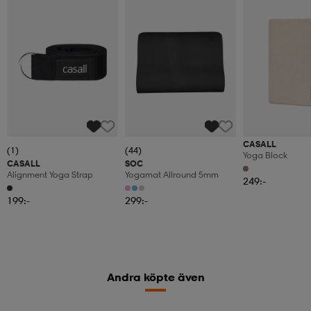
CASALL
(1)
(44)
Yoga Block
CASALL
SOC
Alignment Yoga Strap
Yogamat Allround 5mm
249:-
199:-
299:-
Andra köpte även