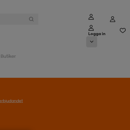
Logga in
Butiker
l erbjudandet