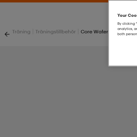
Your Cook
By clicking 
analytics, 
|
|
Träning
Träningstillbehör
Core Water Bottle
both person