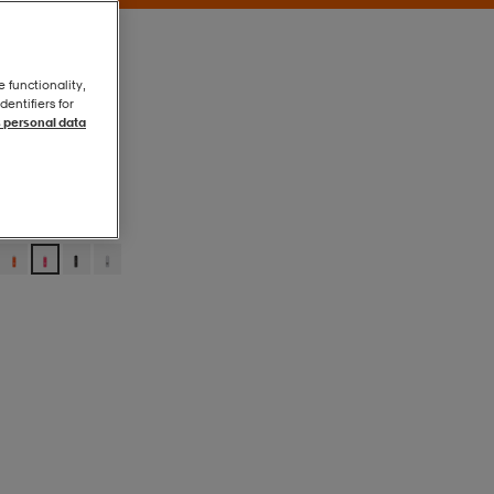
e functionality,
entifiers for
 personal data
Rosa/vit
Rosa/vit