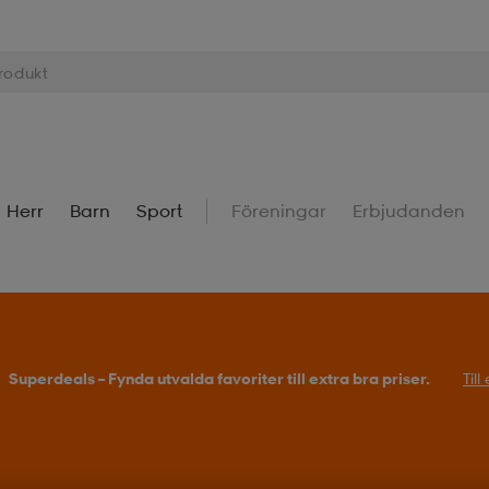
Herr
Barn
Sport
Föreningar
Erbjudanden
Superdeals – Fynda utvalda favoriter till extra bra priser.
Til