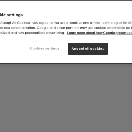
ie settings
“Accept All Cookies”, you agree to the use of cookies and similar technologies for sit
and ads personalization. Google and other partners may use cookies and mobile ad id
alized and non‑personalized advertising.
Learn more about how Google processes
Cookies settings
Accept all cookies