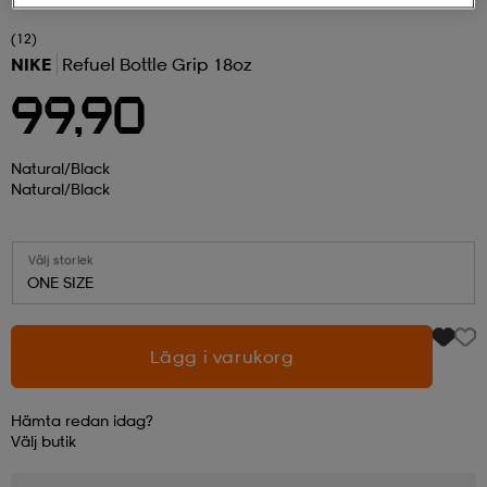
(12)
r & pannband
tskor
läder
tskor
r
ngsskor
NIKE
Refuel Bottle Grip 18oz
99,90
kar & vantar
skor
ukar
skor
kar & vantar
kor
Natural/black
Natural/black
ukar
sskor
ställ
sskor
ukar
lbehör
Välj storlek
ONE SIZE
ställ
stövlar
por
stövlar
ställ
er
Lägg i varukorg
por
ler
kläder
ler
läder
Hämta redan idag?
Välj
butik
kläder
ngskor
asögon
ngskor
por