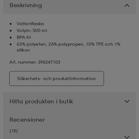
Beskrivning
läder
lbehör
r
lbehör
kläder
Vattenflaska
Volym: 500 ml
asögon
äder
r
BPA-fri
63% polyeten, 26% polypropen, 10% TPE och 1%
silikon
r
s
Art. nummer: 396247103
Säkerhets- och produktinformation
äder
ård
äder
Hitta produkten i butik
s
s
Recensioner
ård
ård
(12)