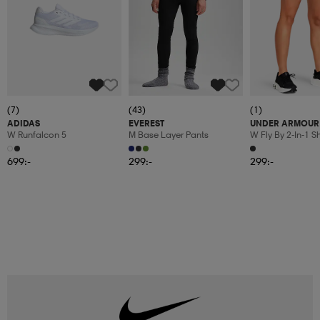
(7)
(43)
(1)
ADIDAS
EVEREST
UNDER ARMOUR
W Runfalcon 5
M Base Layer Pants
W Fly By 2-In-1 S
699:-
299:-
299:-