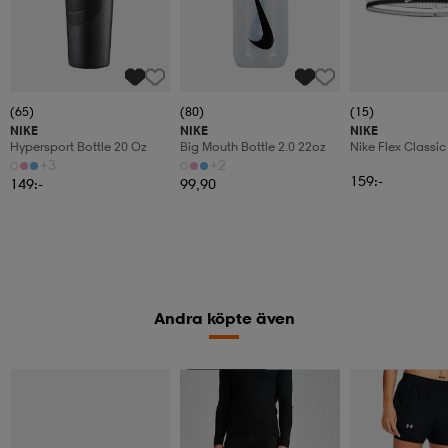
(65)
(80)
(15)
NIKE
NIKE
NIKE
Hypersport Bottle 20 Oz
Big Mouth Bottle 2.0 22oz
Nike Flex Classic
Headbands 6pk
+3
+2
159:-
149:-
99,90
Andra köpte även
Kampanj -25%