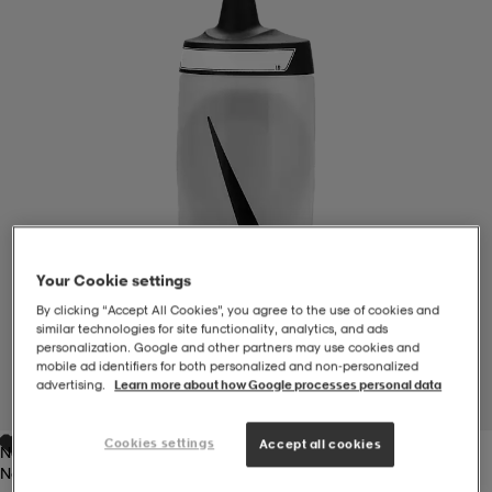
-BH
ngsskor
öjor & skjortor
ngsskor
ingsskor
ar
ingsskor
n
ingsskor
ts & toppar
or
n
kor
kor
öjor & skjortor
usskor
Your Cookie settings
öjor & skjortor
skor
r
skor
n
tskor
By clicking “Accept All Cookies”, you agree to the use of cookies and
similar technologies for site functionality, analytics, and ads
personalization. Google and other partners may use cookies and
mobile ad identifiers for both personalized and non‑personalized
 & klänningar
or
r & pannband
or
 & klänningar
-/Tennisskor
advertising.
Learn more about how Google processes personal data
1
/
2
Cookies settings
Accept all cookies
Natural/black
r
andy-/Handbollsskor
kar & vantar
andy-/Handbollsskor
ller
ler
Natural/black