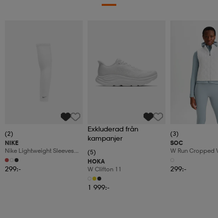
Exkluderad från
(2)
(3)
kampanjer
NIKE
SOC
Nike Lightweight Sleeves
W Run Cropped 
(5)
2.0
HOKA
299:-
299:-
W Clifton 11
1 999:-