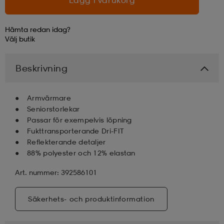
Hämta redan idag?
Välj
butik
Beskrivning
Armvärmare
Seniorstorlekar
Passar för exempelvis löpning
Fukttransporterande Dri-FIT
Reflekterande detaljer
88% polyester och 12% elastan
Art. nummer: 392586101
Säkerhets- och produktinformation