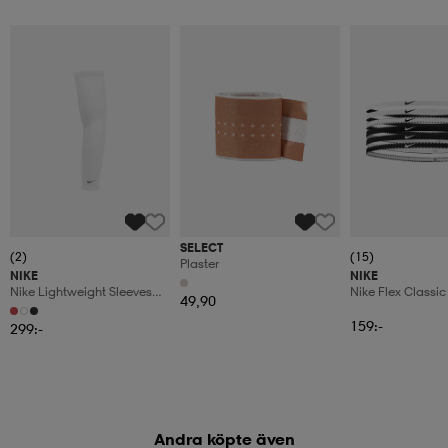
SELECT
(2)
(15)
Plaster
NIKE
NIKE
Nike Lightweight Sleeves
Nike Flex Classic
49,90
2.0
Headbands 6pk
159:-
299:-
Andra köpte även