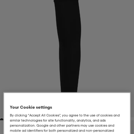
-BH
ngsskor
öjor & skjortor
ngsskor
ingsskor
ar
ingsskor
n
ingsskor
ts & toppar
or
n
kor
kor
öjor & skjortor
usskor
öjor & skjortor
skor
r
skor
n
tskor
 & klänningar
or
r & pannband
or
 & klänningar
-/Tennisskor
Your Cookie settings
1
/
1
By clicking “Accept All Cookies”, you agree to the use of cookies and
similar technologies for site functionality, analytics, and ads
r
andy-/Handbollsskor
kar & vantar
andy-/Handbollsskor
ller
ler
personalization. Google and other partners may use cookies and
mobile ad identifiers for both personalized and non‑personalized