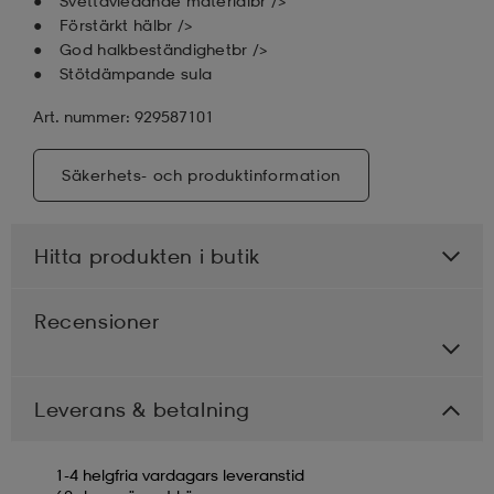
Svettavledande materialbr />
Förstärkt hälbr />
God halkbeständighetbr />
Stötdämpande sula
Art. nummer: 929587101
Säkerhets- och produktinformation
Hitta produkten i butik
Recensioner
Leverans & betalning
1-4 helgfria vardagars leveranstid