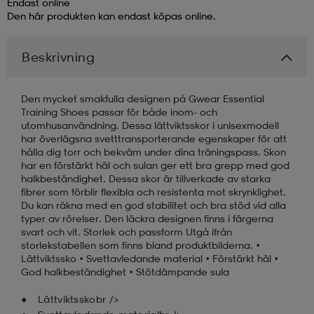
Endast online
Den här produkten kan endast köpas online.
läder
lbehör
r
lbehör
kläder
Beskrivning
asögon
äder
r
Den mycket smakfulla designen på Gwear Essential
Training Shoes passar för både inom- och
utomhusanvändning. Dessa lättviktsskor i unisexmodell
r
s
har överlägsna svetttransporterande egenskaper för att
hålla dig torr och bekväm under dina träningspass. Skon
har en förstärkt häl och sulan ger ett bra grepp med god
halkbeständighet. Dessa skor är tillverkade av starka
äder
ård
äder
fibrer som förblir flexibla och resistenta mot skrynklighet.
Du kan räkna med en god stabilitet och bra stöd vid alla
typer av rörelser. Den läckra designen finns i färgerna
svart och vit. Storlek och passform Utgå ifrån
s
s
storlekstabellen som finns bland produktbilderna. •
Lättviktssko • Svettavledande material • Förstärkt häl •
God halkbeständighet • Stötdämpande sula
ård
ård
Lättviktsskobr />