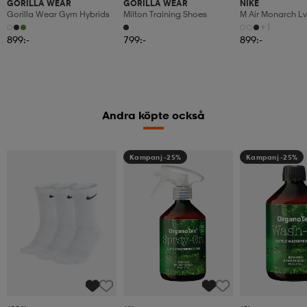
GORILLA WEAR
GORILLA WEAR
NIKE
Gorilla Wear Gym Hybrids
Milton Training Shoes
M Air Monarch Lv
+1
899:-
799:-
899:-
Andra köpte också
Kampanj -25%
Kampanj -25%