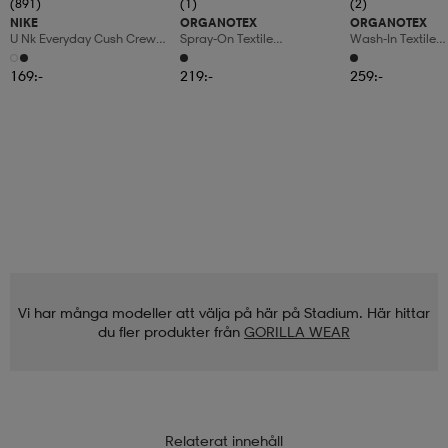
(891)
(1)
(2)
NIKE
ORGANOTEX
ORGANOTEX
U Nk Everyday Cush Crew
Spray-On Textile
Wash-In Textile
3pr
Waterproofing
Waterproofing
169:-
219:-
259:-
Vi har många modeller att välja på här på Stadium. Här hittar
du fler produkter från
GORILLA WEAR
Relaterat innehåll