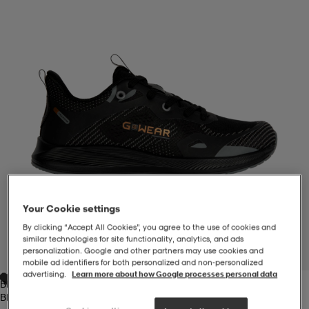
-BH
ngsskor
öjor & skjortor
ngsskor
ingsskor
ar
ingsskor
n
ingsskor
ts & toppar
or
n
kor
kor
öjor & skjortor
usskor
öjor & skjortor
skor
r
skor
n
tskor
Your Cookie settings
By clicking “Accept All Cookies”, you agree to the use of cookies and
 & klänningar
or
r & pannband
or
 & klänningar
-/Tennisskor
similar technologies for site functionality, analytics, and ads
personalization. Google and other partners may use cookies and
1
/
7
mobile ad identifiers for both personalized and non‑personalized
advertising.
Learn more about how Google processes personal data
Black
r
andy-/Handbollsskor
kar & vantar
andy-/Handbollsskor
ller
ler
Black