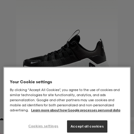
-BH
ngsskor
öjor & skjortor
ngsskor
ingsskor
ar
ingsskor
n
ingsskor
ts & toppar
or
n
kor
kor
öjor & skjortor
usskor
öjor & skjortor
skor
r
skor
n
tskor
Your Cookie settings
By clicking “Accept All Cookies”, you agree to the use of cookies and
similar technologies for site functionality, analytics, and ads
personalization. Google and other partners may use cookies and
 & klänningar
or
r & pannband
or
 & klänningar
-/Tennisskor
mobile ad identifiers for both personalized and non‑personalized
1
/
7
advertising.
Learn more about how Google processes personal data
r
andy-/Handbollsskor
kar & vantar
andy-/Handbollsskor
ller
ler
Cookies settings
Accept all cookies