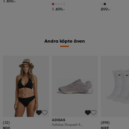
1 499:-
+3
1 499:-
899:-
Andra köpte även
ADIDAS
(32)
(898)
Adidas Dropset 4
SOC
NIKE