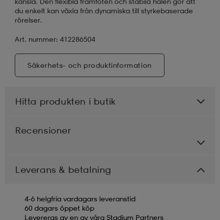
känsla. Den flexibla framfoten och stabila hälen gör att
du enkelt kan växla från dynamiska till styrkebaserade
rörelser.
Art. nummer: 412286504
Säkerhets- och produktinformation
Hitta produkten i butik
Recensioner
Leverans & betalning
4-6 helgfria vardagars leveranstid
60 dagars öppet köp
Levereras av en av våra Stadium Partners