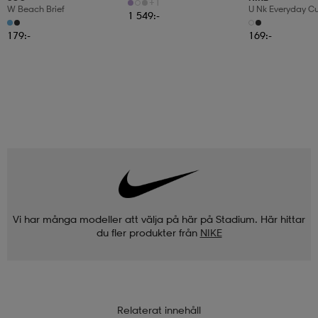
Träningsskor
+1
W Beach Brief
U Nk Everyday C
1 549:-
3pr
179:-
169:-
Vi har många modeller att välja på här på Stadium. Här hittar
du fler produkter från
NIKE
Relaterat innehåll