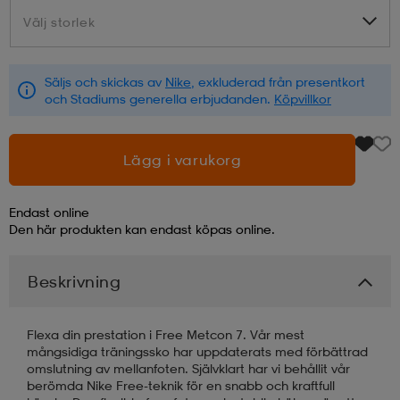
Välj storlek
Välj storlek
läder
lbehör
r
lbehör
kläder
Säljs och skickas av
Nike
, exkluderad från presentkort
och Stadiums generella erbjudanden.
Köpvillkor
asögon
äder
r
Lägg i varukorg
r
s
Endast online
Den här produkten kan endast köpas online.
äder
ård
äder
Beskrivning
s
s
Flexa din prestation i Free Metcon 7. Vår mest
mångsidiga träningssko har uppdaterats med förbättrad
omslutning av mellanfoten. Självklart har vi behållit vår
ård
ård
berömda Nike Free-teknik för en snabb och kraftfull