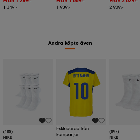
Från 1 289:-
Från 1 669:-
Från 2 629:-
1 349:-
1 939:-
2 909:-
Andra köpte även
Exkluderad från
(188)
(897)
kampanjer
NIKE
NIKE