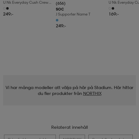
U Nk Everyday Cush Crew
U Nk Everyday C
(656)
6pr-Bd
3pr
SOC
249:-
169:-
J Supporter Name T
249:-
Vi har många modeller att välja på här på Stadium. Här hittar
du fler produkter från
NORTHIX
Relaterat innehåll