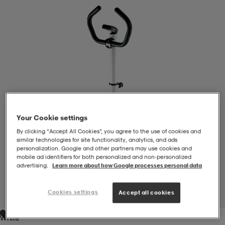
-BH
ngsskor
öjor & skjortor
ngsskor
ingsskor
ar
ingsskor
n
ingsskor
ts & toppar
or
n
kor
kor
öjor & skjortor
usskor
Your Cookie settings
By clicking “Accept All Cookies”, you agree to the use of cookies and
öjor & skjortor
skor
r
skor
n
tskor
similar technologies for site functionality, analytics, and ads
personalization. Google and other partners may use cookies and
mobile ad identifiers for both personalized and non‑personalized
advertising.
Learn more about how Google processes personal data
 & klänningar
or
r & pannband
or
 & klänningar
-/Tennisskor
Cookies settings
Accept all cookies
1
/
7
r
andy-/Handbollsskor
kar & vantar
andy-/Handbollsskor
ller
ler
White