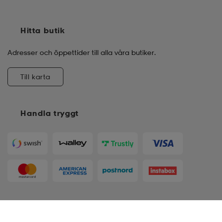
Hitta butik
Adresser och öppettider till alla våra butiker.
Till karta
Handla tryggt
Följ oss