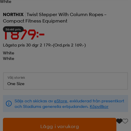
White
r & pannband
tskor
läder
tskor
r
ngsskor
NORTHIX
Twist Stepper With Column Ropes –
Compact Fitness Equipment
Sänkt pris
1 879:-
kar & vantar
skor
ukar
skor
kar & vantar
kor
Lägsta pris 30 dgr 2 179:-
(Ord.pris 2 169:-)
White
ukar
sskor
ställ
sskor
ukar
lbehör
White
ställ
stövlar
por
stövlar
ställ
er
Välj storlek
One Size
por
ler
kläder
ler
läder
Säljs och skickas av
eStore
, exkluderad från presentkort
och Stadiums generella erbjudanden.
Köpvillkor
kläder
ngskor
asögon
ngskor
por
Lägg i varukorg