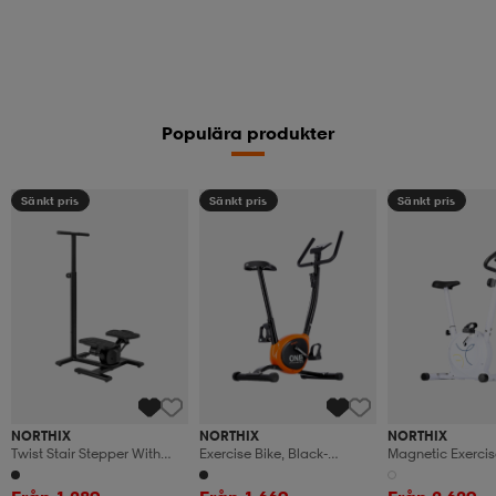
Populära produkter
Sänkt pris
Sänkt pris
Sänkt pris
NORTHIX
NORTHIX
NORTHIX
Twist Stair Stepper With
Exercise Bike, Black-
Magnetic Exercis
Adjustable Handle Lcd
Orange, Adjustable
Adjustable Resis
Display
Resistance
White