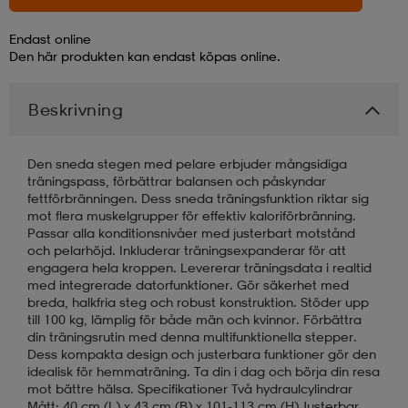
Endast online
läder
lbehör
r
lbehör
kläder
Den här produkten kan endast köpas online.
Beskrivning
asögon
äder
r
Den sneda stegen med pelare erbjuder mångsidiga
r
s
träningspass, förbättrar balansen och påskyndar
fettförbränningen. Dess sneda träningsfunktion riktar sig
mot flera muskelgrupper för effektiv kaloriförbränning.
Passar alla konditionsnivåer med justerbart motstånd
äder
ård
äder
och pelarhöjd. Inkluderar träningsexpanderar för att
engagera hela kroppen. Levererar träningsdata i realtid
med integrerade datorfunktioner. Gör säkerhet med
breda, halkfria steg och robust konstruktion. Stöder upp
s
s
till 100 kg, lämplig för både män och kvinnor. Förbättra
din träningsrutin med denna multifunktionella stepper.
Dess kompakta design och justerbara funktioner gör den
idealisk för hemmaträning. Ta din i dag och börja din resa
ård
ård
mot bättre hälsa. Specifikationer Två hydraulcylindrar
Mått: 40 cm (L) x 43 cm (B) x 101-113 cm (H) Justerbar