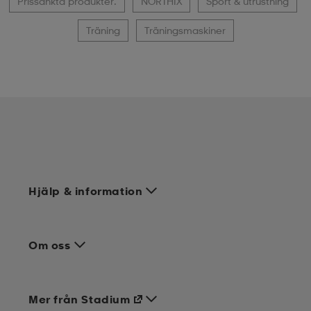
Prissänkta produkter.
NORTHIX
Sport & utrustning
Träning
Träningsmaskiner
Hjälp & information
Om oss
Mer från Stadium