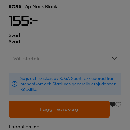
KOSA
Zip Neck Black
155:-
Svart
Svart
Välj storlek
Välj storlek
Säljs och skickas av
KOSA Sport
, exkluderad från
presentkort och Stadiums generella erbjudanden.
Köpvillkor
Lägg i varukorg
Endast online