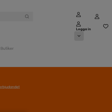
Logga in
Butiker
l erbjudandet