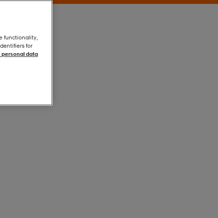
e functionality,
entifiers for
 personal data
Svart
Svart