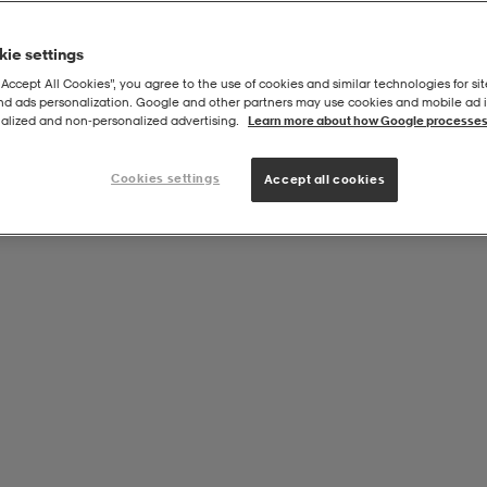
ie settings
“Accept All Cookies”, you agree to the use of cookies and similar technologies for sit
and ads personalization. Google and other partners may use cookies and mobile ad id
alized and non‑personalized advertising.
Learn more about how Google processes
Cookies settings
Accept all cookies