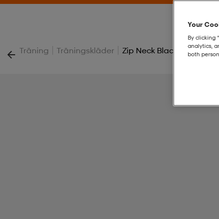
Your Cook
By clicking 
analytics, 
|
|
Träning
Träningskläder
Zip Neck Black
both person