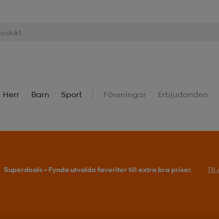
Herr
Barn
Sport
Föreningar
Erbjudanden
Superdeals – Fynda utvalda favoriter till extra bra priser.
Til