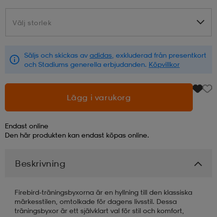
läder
lbehör
r
lbehör
kläder
Välj storlek
Välj storlek
Säljs och skickas av
adidas
, exkluderad från presentkort
asögon
äder
r
och Stadiums generella erbjudanden.
Köpvillkor
r
s
Lägg i varukorg
Endast online
äder
ård
äder
Den här produkten kan endast köpas online.
Beskrivning
s
s
Firebird-träningsbyxorna är en hyllning till den klassiska
märkesstilen, omtolkade för dagens livsstil. Dessa
ård
ård
träningsbyxor är ett självklart val för stil och komfort,