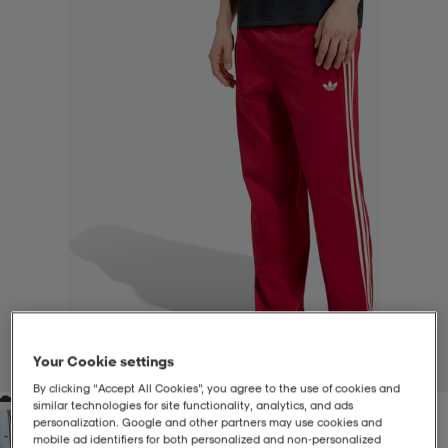
-BH
ngsskor
öjor & skjortor
ngsskor
ingsskor
ar
ingsskor
n
ingsskor
ts & toppar
or
n
kor
kor
öjor & skjortor
usskor
öjor & skjortor
skor
r
skor
n
tskor
 & klänningar
or
r & pannband
or
 & klänningar
-/Tennisskor
Your Cookie settings
1
/
6
By clicking “Accept All Cookies”, you agree to the use of cookies and
similar technologies for site functionality, analytics, and ads
r
andy-/Handbollsskor
kar & vantar
andy-/Handbollsskor
ller
ler
personalization. Google and other partners may use cookies and
mobile ad identifiers for both personalized and non‑personalized