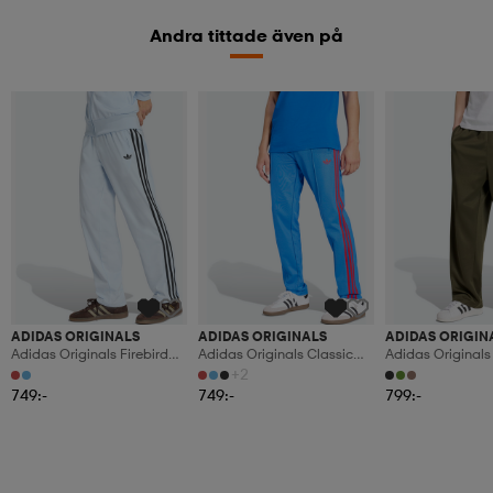
Andra tittade även på
ADIDAS ORIGINALS
ADIDAS ORIGINALS
ADIDAS ORIGIN
Adidas Originals Firebird
Adidas Originals Classic
Adidas Originals
Träningsbyxor
Träningsbyxor
Träningsbyxor M
+2
Passform
749:-
749:-
799:-