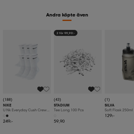
Andra köpte även
2 för 99,90:-
(188)
(43)
(1)
NIKE
STADIUM
SILVA
U Nk Everyday Cush Crew
Tee Long 100 Pcs
Soft Flask 250ml
6pr-Bd
129:-
249:-
59,90