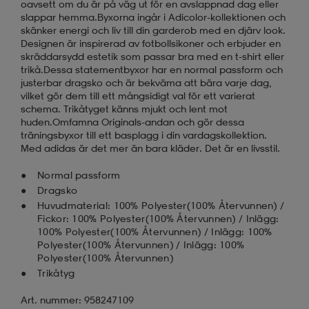
oavsett om du är på väg ut för en avslappnad dag eller
slappar hemma.Byxorna ingår i Adicolor-kollektionen och
skänker energi och liv till din garderob med en djärv look.
Designen är inspirerad av fotbollsikoner och erbjuder en
skräddarsydd estetik som passar bra med en t-shirt eller
trikå.Dessa statementbyxor har en normal passform och
justerbar dragsko och är bekväma att bära varje dag,
vilket gör dem till ett mångsidigt val för ett varierat
schema. Trikåtyget känns mjukt och lent mot
huden.Omfamna Originals-andan och gör dessa
träningsbyxor till ett basplagg i din vardagskollektion.
Med adidas är det mer än bara kläder. Det är en livsstil.
Normal passform
Dragsko
Huvudmaterial: 100% Polyester(100% Återvunnen) /
Fickor: 100% Polyester(100% Återvunnen) / Inlägg:
100% Polyester(100% Återvunnen) / Inlägg: 100%
Polyester(100% Återvunnen) / Inlägg: 100%
Polyester(100% Återvunnen)
Trikåtyg
Art. nummer: 958247109