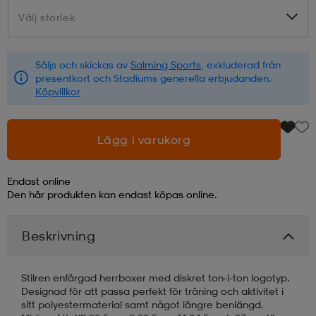
Välj storlek
Välj storlek
läder
lbehör
r
lbehör
kläder
Säljs och skickas av
Salming Sports
, exkluderad från
presentkort och Stadiums generella erbjudanden.
asögon
äder
r
Köpvillkor
r
s
Lägg i varukorg
Endast online
äder
ård
äder
Den här produkten kan endast köpas online.
Beskrivning
s
s
Stilren enfärgad herrboxer med diskret ton-i-ton logotyp.
Designad för att passa perfekt för träning och aktivitet i
ård
ård
sitt polyestermaterial samt något längre benlängd.