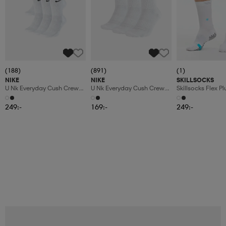
(188)
(891)
(1)
NIKE
NIKE
SKILLSOCKS
U Nk Everyday Cush Crew
U Nk Everyday Cush Crew
Skillsocks Flex Pl
6pr-Bd
3pr
249:-
169:-
249:-