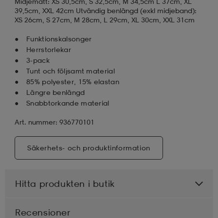
Midjemått: XS 30,5cm, S 32,5cm, M 34,5cm L 37cm, XL
39,5cm, XXL 42cm Utvändig benlängd (exkl midjeband):
XS 26cm, S 27cm, M 28cm, L 29cm, XL 30cm, XXL 31cm
Funktionskalsonger
Herrstorlekar
3-pack
Tunt och följsamt material
85% polyester, 15% elastan
Längre benlängd
Snabbtorkande material
Art. nummer: 936770101
Säkerhets- och produktinformation
Hitta produkten i butik
Recensioner