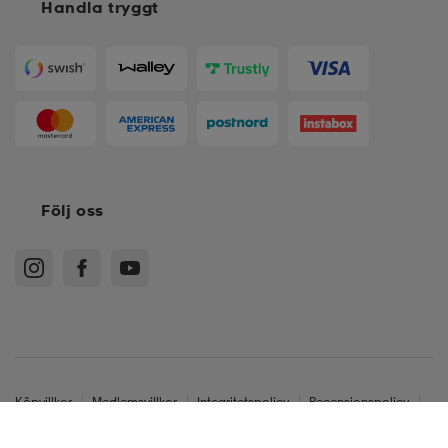
Handla tryggt
Följ oss
Köpvillkor
Medlemsvillkor
Integritetspolicy
Recensionspolicy
Cookies
Sitemap