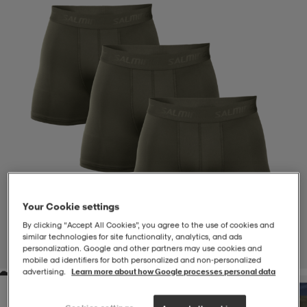
-BH
ngsskor
öjor & skjortor
ngsskor
ingsskor
ar
ingsskor
n
ingsskor
ts & toppar
or
n
kor
kor
öjor & skjortor
usskor
öjor & skjortor
skor
r
skor
n
tskor
Your Cookie settings
By clicking “Accept All Cookies”, you agree to the use of cookies and
 & klänningar
or
r & pannband
or
 & klänningar
-/Tennisskor
similar technologies for site functionality, analytics, and ads
personalization. Google and other partners may use cookies and
1
/
5
mobile ad identifiers for both personalized and non‑personalized
advertising.
Learn more about how Google processes personal data
r
andy-/Handbollsskor
kar & vantar
andy-/Handbollsskor
ller
ler