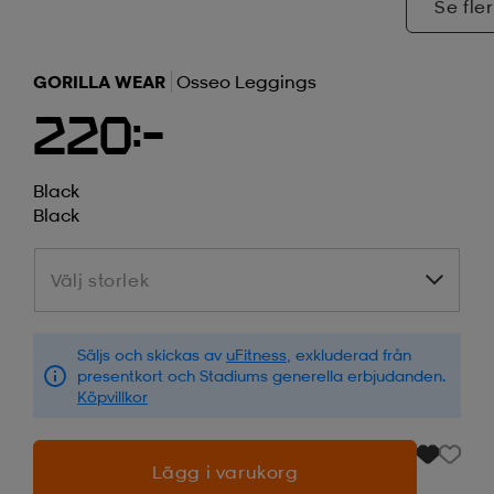
Se fler
GORILLA WEAR
Osseo Leggings
220:-
Black
Black
Välj storlek
Välj storlek
Säljs och skickas av
uFitness
, exkluderad från
presentkort och Stadiums generella erbjudanden.
Köpvillkor
Lägg i varukorg