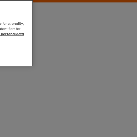
e functionality,
entifiers for
 personal data
Black
Black