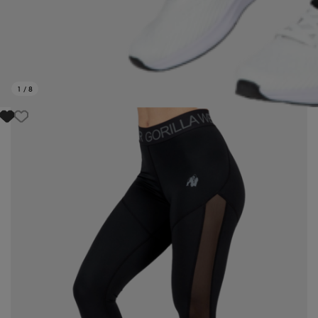
1
/
8