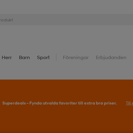
Herr
Barn
Sport
Föreningar
Erbjudanden
Superdeals – Fynda utvalda favoriter till extra bra priser.
Til