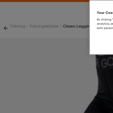
Your Cook
By clicking 
analytics, 
|
|
Träning
Träningskläder
Osseo Leggings
both person