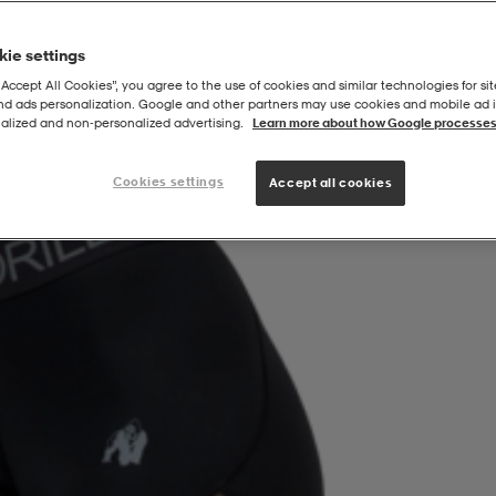
ie settings
“Accept All Cookies”, you agree to the use of cookies and similar technologies for sit
and ads personalization. Google and other partners may use cookies and mobile ad id
alized and non‑personalized advertising.
Learn more about how Google processes
Cookies settings
Accept all cookies