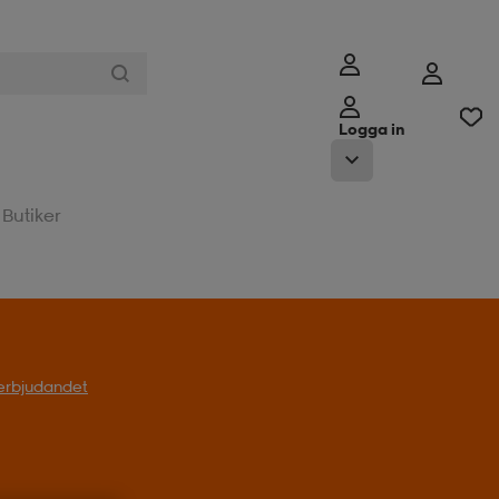
Logga in
Butiker
l erbjudandet