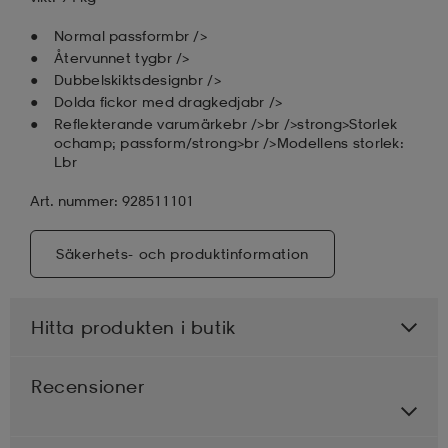
Normal passformbr />
Återvunnet tygbr />
Dubbelskiktsdesignbr />
Dolda fickor med dragkedjabr />
Reflekterande varumärke br />br />strong>Storlek
ochamp; passform/strong>br />Modellens storlek:
Lbr
Art. nummer: 928511101
Säkerhets- och produktinformation
Hitta produkten i butik
Recensioner