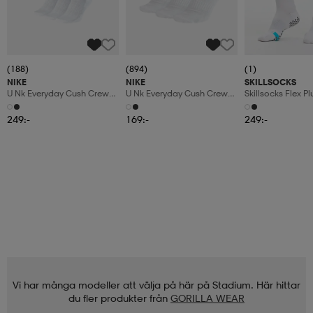
(188)
(894)
(1)
NIKE
NIKE
SKILLSOCKS
U Nk Everyday Cush Crew
U Nk Everyday Cush Crew
Skillsocks Flex Pl
6pr-Bd
3pr
249:-
169:-
249:-
Vi har många modeller att välja på här på Stadium. Här hittar
du fler produkter från
GORILLA WEAR