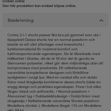
Endast online
Den här produkten kan endast köpas online.
läder
lbehör
r
lbehör
kläder
Beskrivning
asögon
äder
r
Cortez 2-i-1 shorts passar lika bra på gymmet som ute i
löpspåret! Dessa shorts har en normal passform och
består av ett vävt ytterlager med innershorts i
r
s
funktionsmaterial för maximal komfort och
fukttransporterande egenskaper. De är tillverkade med
hållbarhet i åtanke, då de är till stor del är gjorda av
återvunnen polyester, vilket gör dem miljövänliga utan att
äder
ård
äder
kompromissa med prestanda. Ett reflekterande
varumärke kompletterar designen och förbättrar
synligheten i svagt ljus. Med en rundad slits och dolda
fickor med dragkedja kombinerar dessa shorts både en
s
s
snygg design och praktiska egenskaper. Finns i två olika
färger: black och anthracite. • Normal passform •
Återvunnet tyg • Dubbelskiktsdesign • Dolda fickor med
dragkedja • Reflekterande varumärke Storlek passform
ård
ård
Modellens storlek: L Modellens längd: 176 cm Modellens
vikt: 94 kg