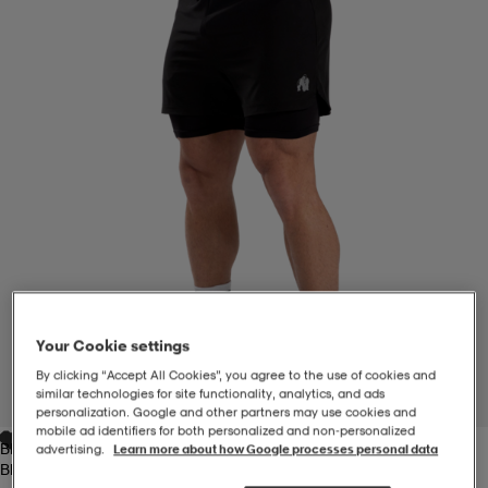
-BH
ngsskor
öjor & skjortor
ngsskor
ingsskor
ar
ingsskor
n
ingsskor
ts & toppar
or
n
kor
kor
öjor & skjortor
usskor
öjor & skjortor
skor
r
skor
n
tskor
Your Cookie settings
 & klänningar
or
r & pannband
or
 & klänningar
-/Tennisskor
By clicking “Accept All Cookies”, you agree to the use of cookies and
similar technologies for site functionality, analytics, and ads
1
/
8
personalization. Google and other partners may use cookies and
mobile ad identifiers for both personalized and non‑personalized
Black
advertising.
Learn more about how Google processes personal data
r
andy-/Handbollsskor
kar & vantar
andy-/Handbollsskor
ller
ler
Black