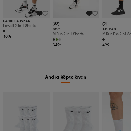
GORILLA WEAR
(82)
(2)
Lowell 2-In-1 Shorts
SOC
ADIDAS
M Run 2 In 1 Shorts
M Run Ess 2in1 S
499:-
349:-
499:-
Andra köpte även