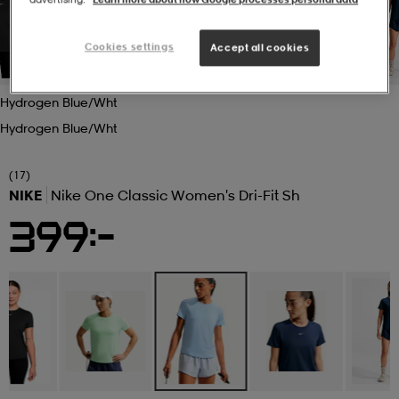
r & pannband
tskor
läder
tskor
r
ngsskor
Cookies settings
Accept all cookies
Hydrogen Blue/wht
kar & vantar
skor
ukar
skor
kar & vantar
kor
Hydrogen Blue/wht
ukar
sskor
ställ
sskor
ukar
lbehör
(17)
NIKE
Nike One Classic Women's Dri-Fit Sh
399:-
ställ
stövlar
por
stövlar
ställ
er
por
ler
kläder
ler
läder
kläder
ngskor
asögon
ngskor
por