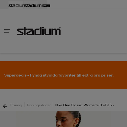
lbaka
lbaka
lbaka
lbaka
lbaka
lbaka
lbaka
lbaka
lbaka
lbaka
lbaka
lbaka
lbaka
lbaka
lbaka
lbaka
lbaka
lbaka
lbaka
lbaka
lbaka
lbaka
lbaka
lbaka
lbaka
lbaka
lbaka
lbaka
lbaka
lbaka
lbaka
lbaka
lbaka
lbaka
lbaka
lbaka
lbaka
lbaka
lbaka
lbaka
lbaka
lbaka
Tillbaka
Tillbaka
Tillbaka
Tillbaka
Tillbaka
Tillbaka
Tillbaka
Tillbaka
Tillbaka
Tillbaka
Tillbaka
Tillbaka
Tillbaka
Tillbaka
Tillbaka
Tillbaka
Tillbaka
Tillbaka
Tillbaka
Tillbaka
Tillbaka
Tillbaka
Tillbaka
Tillbaka
Tillbaka
Tillbaka
Tillbaka
Tillbaka
Tillbaka
Tillbaka
Tillbaka
Tillbaka
Tillbaka
Tillbaka
inom Damkläder
inom Damskor
nom Herrkläder
nom Herrskor
inom Barnkläder
nom Barnskor
er
er
er
er
er
ers
skor
skor
r
lsskor
Köp 2 eller fler, få 25% på outdoor.
ers
ers
skor
|
|
Träning
Träningskläder
Nike One Classic Women's Dri-Fit Sh
lsskor
ts
lsskor
stövlar