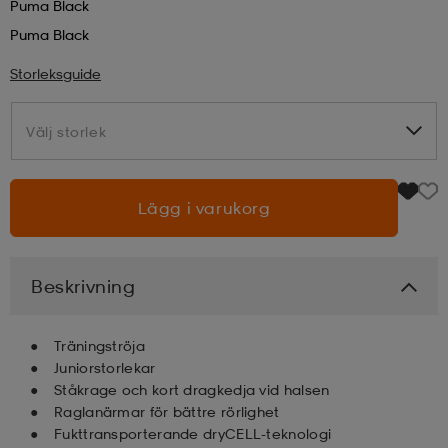
Puma Black
Puma Black
läder
lbehör
r
lbehör
kläder
Storleksguide
asögon
äder
r
Välj storlek
Välj storlek
r
s
Lägg i varukorg
äder
ård
äder
Beskrivning
s
s
Träningströja
Juniorstorlekar
Ståkrage och kort dragkedja vid halsen
Raglanärmar för bättre rörlighet
ård
ård
Fukttransporterande dryCELL-teknologi