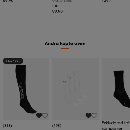
89,90
129:-
U Grip Sock
99,90
Andra köpte även
2 för 129:-
Exkluderad frå
(318)
(198)
kampanjer