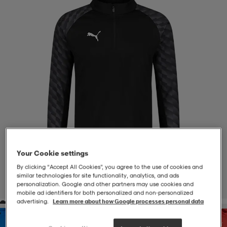
-BH
ngsskor
öjor & skjortor
ngsskor
ingsskor
ar
ingsskor
n
ingsskor
ts & toppar
or
n
kor
kor
öjor & skjortor
usskor
öjor & skjortor
skor
r
skor
n
tskor
Your Cookie settings
By clicking “Accept All Cookies”, you agree to the use of cookies and
 & klänningar
or
r & pannband
or
 & klänningar
-/Tennisskor
similar technologies for site functionality, analytics, and ads
personalization. Google and other partners may use cookies and
1
/
4
mobile ad identifiers for both personalized and non‑personalized
advertising.
Learn more about how Google processes personal data
r
andy-/Handbollsskor
kar & vantar
andy-/Handbollsskor
ller
ler