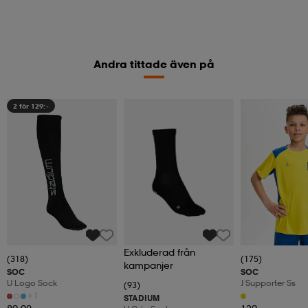
Andra tittade även på
2 för 129:-
Exkluderad från
(318)
(175)
kampanjer
SOC
SOC
U Logo Sock
J Supporter Ss
(93)
+1
STADIUM