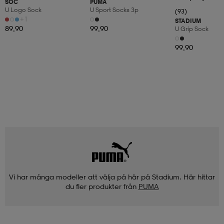
SOC
PUMA
U Logo Sock
U Sport Socks 3p
(93)
+1
STADIUM
89,90
99,90
U Grip Sock
99,90
Vi har många modeller att välja på här på Stadium. Här hittar
du fler produkter från
PUMA