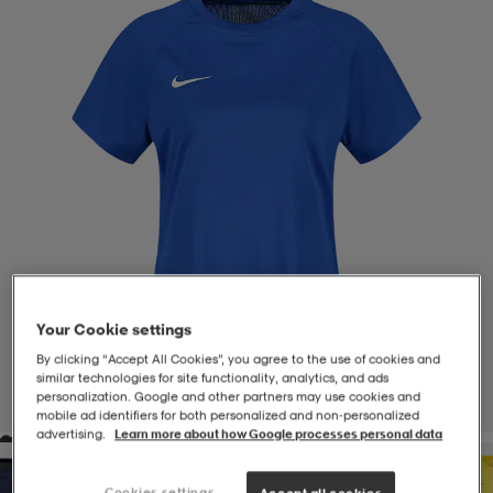
-BH
ngsskor
öjor & skjortor
ngsskor
ingsskor
ar
ingsskor
n
ingsskor
ts & toppar
or
n
kor
kor
öjor & skjortor
usskor
öjor & skjortor
skor
r
skor
n
tskor
Your Cookie settings
By clicking “Accept All Cookies”, you agree to the use of cookies and
 & klänningar
or
r & pannband
or
 & klänningar
-/Tennisskor
similar technologies for site functionality, analytics, and ads
personalization. Google and other partners may use cookies and
1
/
4
mobile ad identifiers for both personalized and non‑personalized
advertising.
Learn more about how Google processes personal data
r
andy-/Handbollsskor
kar & vantar
andy-/Handbollsskor
ller
ler
Cookies settings