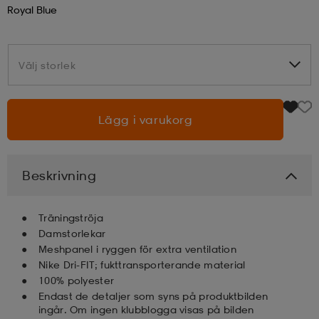
Royal Blue
läder
lbehör
r
lbehör
kläder
Välj storlek
Välj storlek
asögon
äder
r
Lägg i varukorg
r
s
Beskrivning
äder
ård
äder
Träningströja
Damstorlekar
s
s
Meshpanel i ryggen för extra ventilation
Nike Dri-FIT; fukttransporterande material
100% polyester
Endast de detaljer som syns på produktbilden
ård
ård
ingår. Om ingen klubblogga visas på bilden