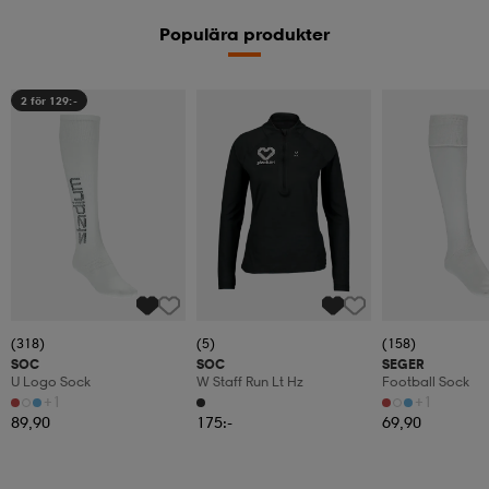
Populära produkter
2 för 129:-
(318)
(5)
(158)
SOC
SOC
SEGER
U Logo Sock
W Staff Run Lt Hz
Football Sock
+1
+1
89,90
175:-
69,90