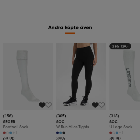
Andra köpte även
2 för 129:-
(158)
(305)
(318)
SEGER
SOC
SOC
Football Sock
W Run Miles Tights
U Logo Sock
+1
+1
69,90
399:-
89,90